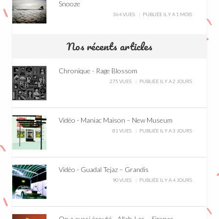
Snooze
364 VUES
PUBLIÉE IL Y A 1 MOIS
Nos récents articles
Chronique - Rage Blossom
275 VUES
PUBLIÉE IL Y A 2 JOURS
Vidéo - Maniac Maison – New Museum
81 VUES
PUBLIÉE IL Y A 3 JOURS
Vidéo - Guadal Tejaz – Grandis
90 VUES
PUBLIÉE IL Y A 4 JOURS
On a aussi écouté - Allah-Las – Sirenas