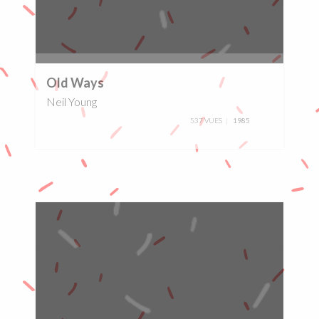
0%
Old Ways
Neil Young
537 VUES
1985