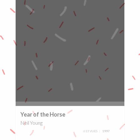
0%
Year of the Horse
Neil Young
613 VUES
1997