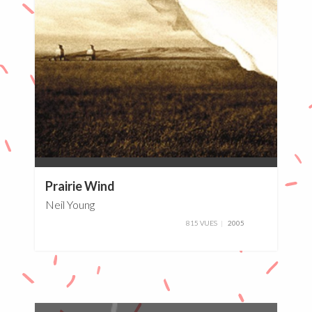
0%
Prairie Wind
Neil Young
815 VUES
2005