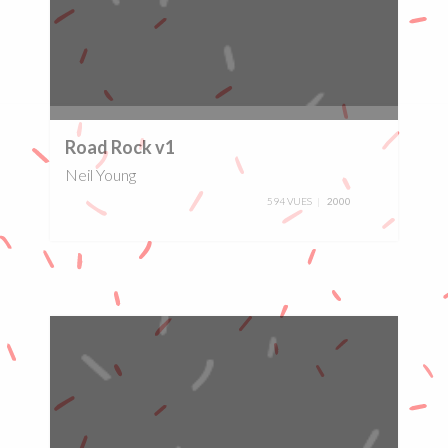
0%
Road Rock v1
Neil Young
594 VUES
2000