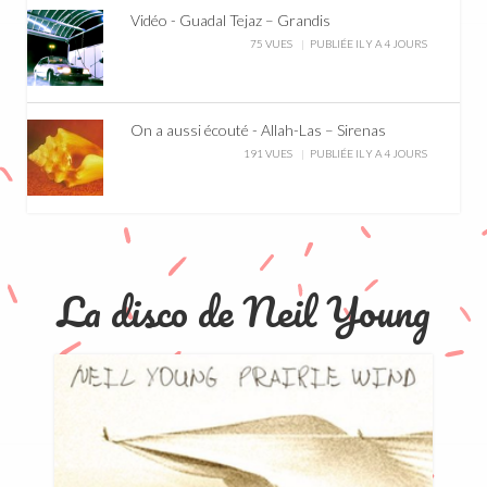
Vidéo - Guadal Tejaz – Grandis
75 VUES
PUBLIÉE IL Y A 4 JOURS
On a aussi écouté - Allah-Las – Sirenas
191 VUES
PUBLIÉE IL Y A 4 JOURS
La disco de Neil Young