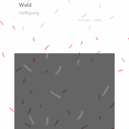
Weld
Neil Young
764 VUES
1991