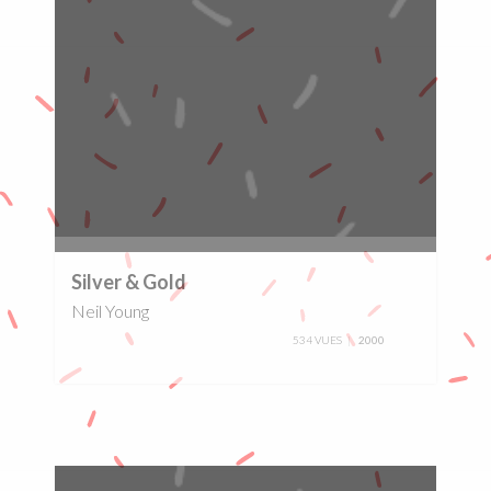
0%
Silver & Gold
Neil Young
534 VUES
2000