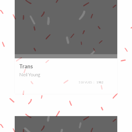
0%
Trans
Neil Young
518 VUES
1982