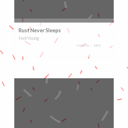
0%
Rust Never Sleeps
Neil Young
494 VUES
1979