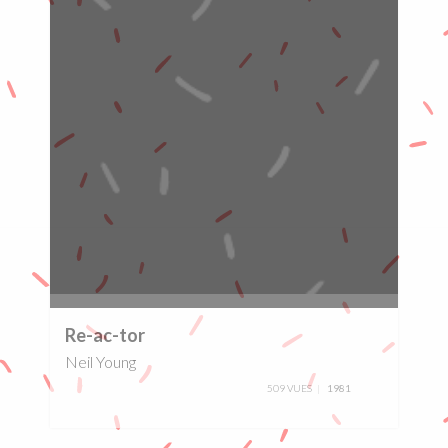
0%
Re-ac-tor
Neil Young
509 VUES
1981