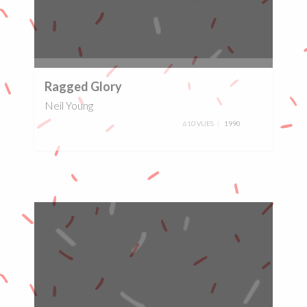
0%
Ragged Glory
Neil Young
610 VUES
1990