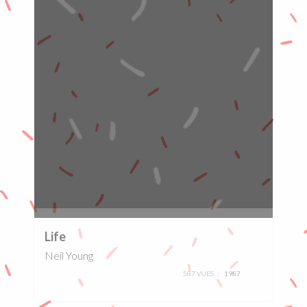
0%
Life
Neil Young
587 VUES
1987