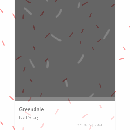
0%
Greendale
Neil Young
528 VUES
2003