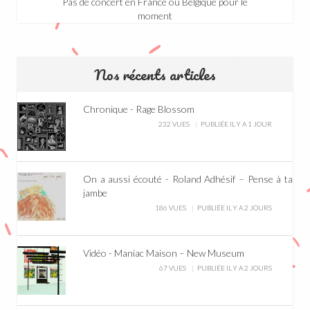
Pas de concert en France ou Belgique pour le
moment
Nos récents articles
Chronique - Rage Blossom
232 VUES
PUBLIÉE IL Y A 1 JOUR
On a aussi écouté - Roland Adhésif – Pense à ta
jambe
186 VUES
PUBLIÉE IL Y A 2 JOURS
Vidéo - Maniac Maison – New Museum
67 VUES
PUBLIÉE IL Y A 2 JOURS