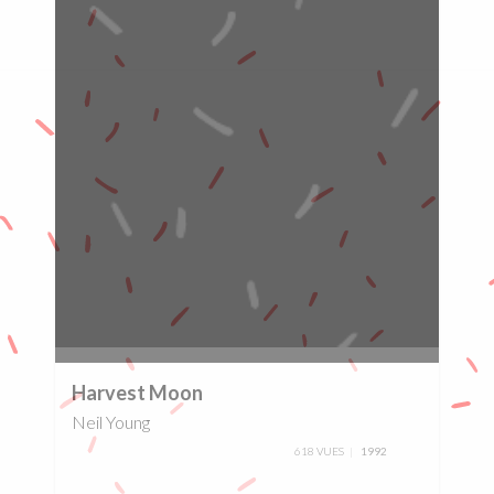
0%
Harvest Moon
Neil Young
618 VUES
1992