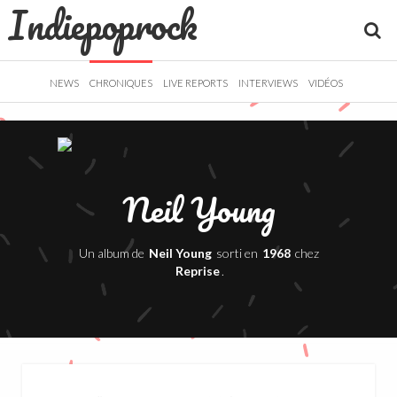
Indiepoprock
">
R
NEWS
CHRONIQUES
LIVE REPORTS
INTERVIEWS
VIDÉOS
Neil Young
Un album de
Neil Young
sorti en
1968
chez
Reprise
.