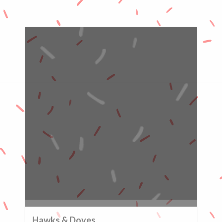
0%
Hawks & Doves