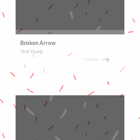
0%
Broken Arrow
Neil Young
513 VUES
1996