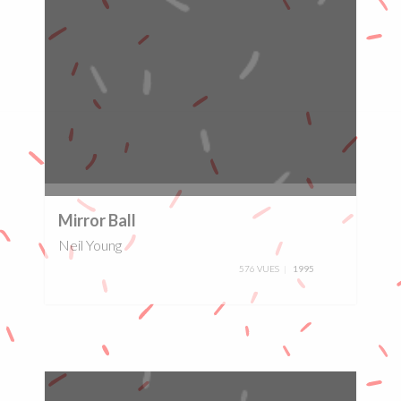
0%
Mirror Ball
Neil Young
576 VUES
1995