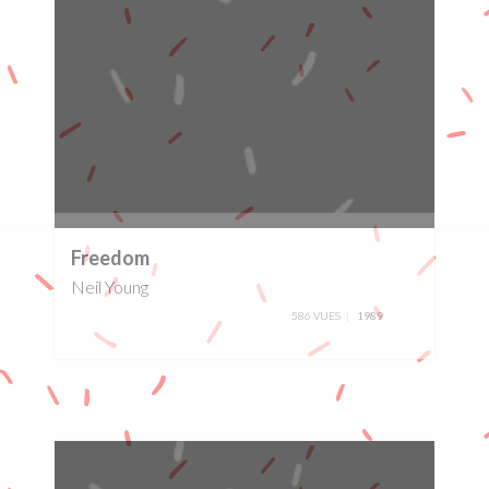
0%
Freedom
Neil Young
586 VUES
1989