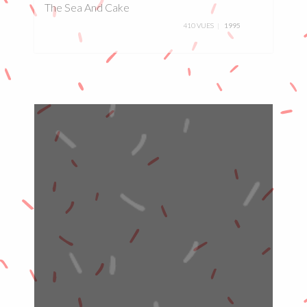
The Sea And Cake
410 VUES
1995