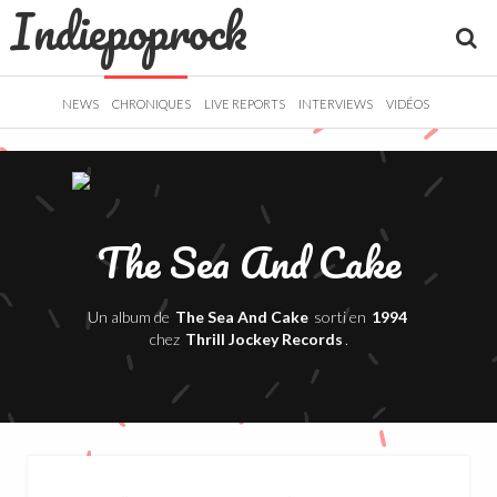
Indiepoprock
">
R
NEWS
CHRONIQUES
LIVE REPORTS
INTERVIEWS
VIDÉOS
The Sea And Cake
Un album de
The Sea And Cake
sorti en
1994
chez
Thrill Jockey Records
.