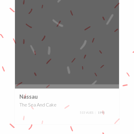
0%
Nassau
The Sea And Cake
515 VUES
1995