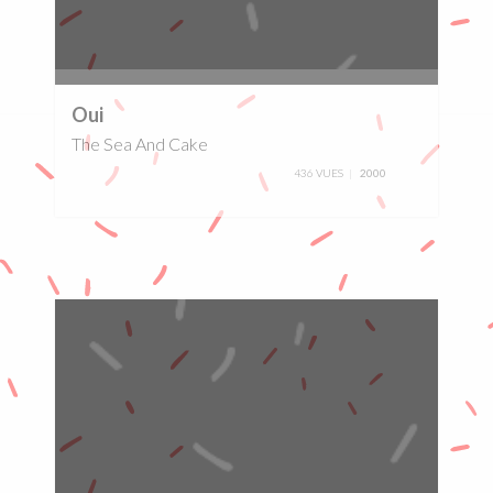
0%
Oui
The Sea And Cake
436 VUES
2000