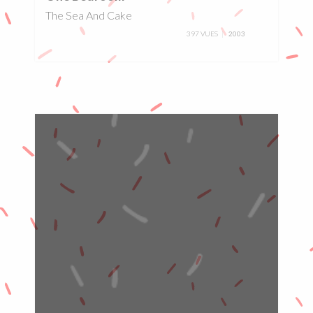
The Sea And Cake
397 VUES
2003