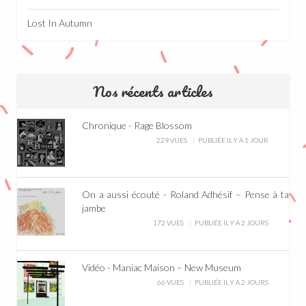
Lost In Autumn
Nos récents articles
Chronique - Rage Blossom
229 VUES
PUBLIÉE IL Y A 1 JOUR
On a aussi écouté - Roland Adhésif – Pense à ta
jambe
172 VUES
PUBLIÉE IL Y A 2 JOURS
Vidéo - Maniac Maison – New Museum
66 VUES
PUBLIÉE IL Y A 2 JOURS