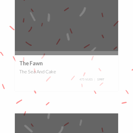
0%
The Fawn
The Sea And Cake
475 VUES
1997