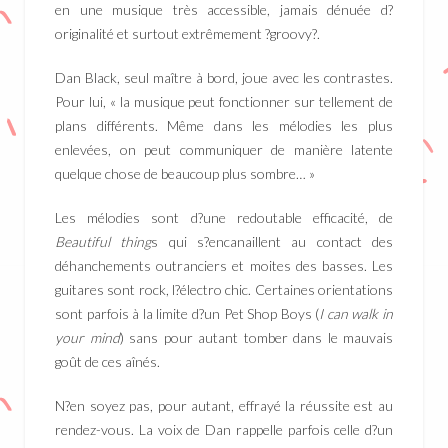
en une musique très accessible, jamais dénuée d?
originalité et surtout extrêmement ?groovy?.
Dan Black, seul maître à bord, joue avec les contrastes.
Pour lui, « la musique peut fonctionner sur tellement de
plans différents. Même dans les mélodies les plus
enlevées, on peut communiquer de manière latente
quelque chose de beaucoup plus sombre… »
Les mélodies sont d?une redoutable efficacité, de
Beautiful thing
s qui s?encanaillent au contact des
déhanchements outranciers et moites des basses. Les
guitares sont rock, l?électro chic. Certaines orientations
sont parfois à la limite d?un Pet Shop Boys (
I can walk in
your mind
) sans pour autant tomber dans le mauvais
goût de ces aînés.
N?en soyez pas, pour autant, effrayé la réussite est au
rendez-vous. La voix de Dan rappelle parfois celle d?un