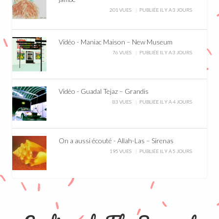
201 VUES
PUBLIÉE IL Y A 3 JOURS
Vidéo - Maniac Maison – New Museum
76 VUES
PUBLIÉE IL Y A 3 JOURS
Vidéo - Guadal Tejaz – Grandis
83 VUES
PUBLIÉE IL Y A 4 JOURS
On a aussi écouté - Allah-Las – Sirenas
195 VUES
PUBLIÉE IL Y A 5 JOURS