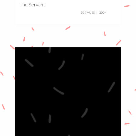
The Servant
537 VUES
2004