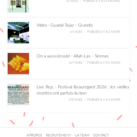
55 VUES
PUBLIÉE IL Y A 23 HEURES
Vidéo - Guadal Tejaz – Grandis
65 VUES
PUBLIÉE IL Y A 2 JOURS
On a aussi écouté - Allah-Las – Sirenas
167 VUES
PUBLIÉE IL Y A 3 JOURS
Live Rep. - Festival Beauregard 2026 : les vieilles
recettes ont parfois du bon
170 VUES
PUBLIÉE IL Y A 4 JOURS
A PROPOS
RECRUTEMENT
LA TEAM
CONTACT