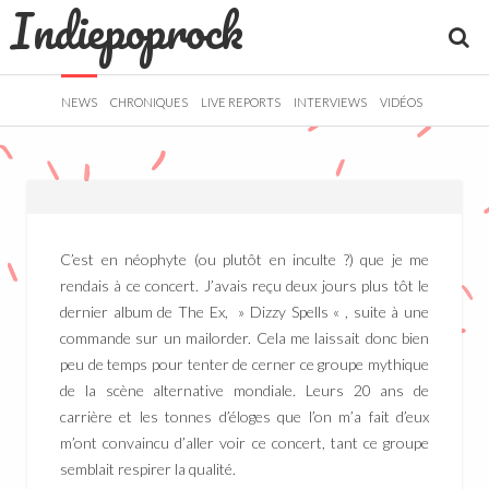
Indiepoprock
">
R
NEWS
CHRONIQUES
LIVE REPORTS
INTERVIEWS
VIDÉOS
C’est en néophyte (ou plutôt en inculte ?) que je me
rendais à ce concert. J’avais reçu deux jours plus tôt le
dernier album de The Ex, » Dizzy Spells « , suite à une
commande sur un mailorder. Cela me laissait donc bien
peu de temps pour tenter de cerner ce groupe mythique
de la scène alternative mondiale. Leurs 20 ans de
carrière et les tonnes d’éloges que l’on m’a fait d’eux
m’ont convaincu d’aller voir ce concert, tant ce groupe
semblait respirer la qualité.