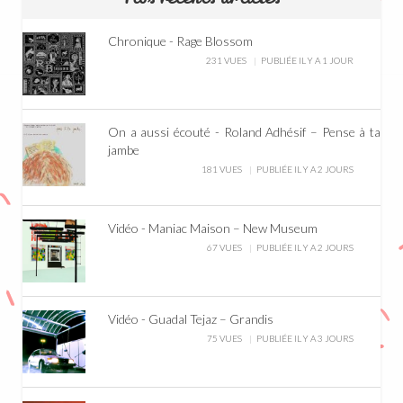
Chronique - Rage Blossom
231 VUES
PUBLIÉE IL Y A 1 JOUR
On a aussi écouté - Roland Adhésif – Pense à ta
jambe
181 VUES
PUBLIÉE IL Y A 2 JOURS
Vidéo - Maniac Maison – New Museum
67 VUES
PUBLIÉE IL Y A 2 JOURS
Vidéo - Guadal Tejaz – Grandis
75 VUES
PUBLIÉE IL Y A 3 JOURS