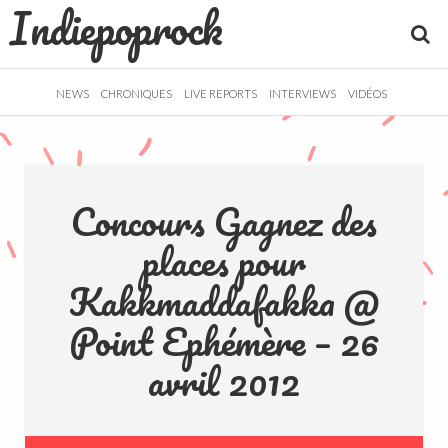
Indiepoprock
">
R
NEWS
CHRONIQUES
LIVE REPORTS
INTERVIEWS
VIDÉOS
Concours Gagnez des
places pour
Kakkmaddafakka @
Point Ephémère – 26
avril 2012