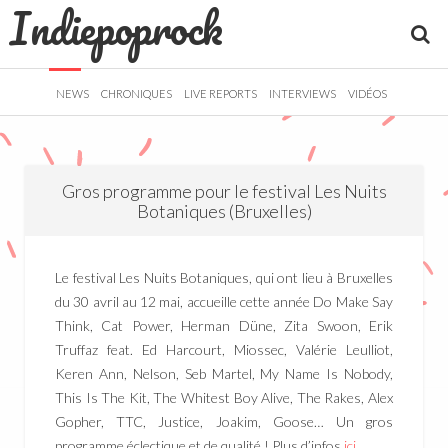
Indiepoprock
">
R
NEWS
CHRONIQUES
LIVE REPORTS
INTERVIEWS
VIDÉOS
Gros programme pour le festival Les Nuits
Botaniques (Bruxelles)
Le festival Les Nuits Botaniques, qui ont lieu à Bruxelles
du 30 avril au 12 mai, accueille cette année Do Make Say
Think, Cat Power, Herman Düne, Zita Swoon, Erik
Truffaz feat. Ed Harcourt, Miossec, Valérie Leulliot,
Keren Ann, Nelson, Seb Martel, My Name Is Nobody,
This Is The Kit, The Whitest Boy Alive, The Rakes, Alex
Gopher, TTC, Justice, Joakim, Goose… Un gros
programme éclectique et de qualité ! Plus d’infos
ici