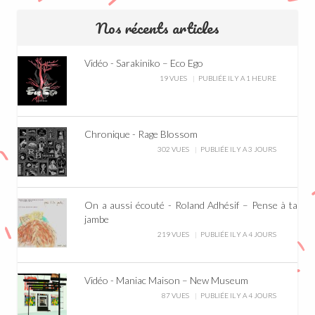
Nos récents articles
Vidéo - Sarakiniko – Eco Ego
19 VUES
PUBLIÉE IL Y A 1 HEURE
Chronique - Rage Blossom
302 VUES
PUBLIÉE IL Y A 3 JOURS
On a aussi écouté - Roland Adhésif – Pense à ta
jambe
219 VUES
PUBLIÉE IL Y A 4 JOURS
Vidéo - Maniac Maison – New Museum
87 VUES
PUBLIÉE IL Y A 4 JOURS