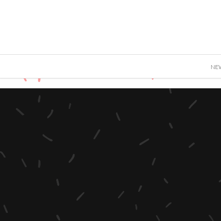
">
NE