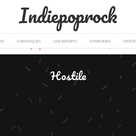
Indiepoprock
WS
CHRONIQUES
LIVE REPORTS
INTERVIEWS
VIDÉO
Hostile