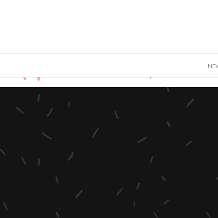
">
NE