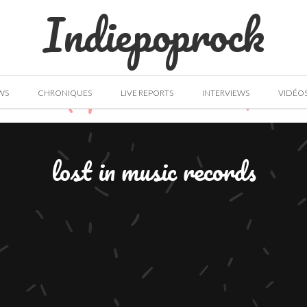
Indiepoprock
WS
CHRONIQUES
LIVE REPORTS
INTERVIEWS
VIDÉO
lost in music records