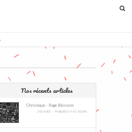
Re
S
Nos récents articles
Chronique - Rage Blossom
243 VUES
PUBLIÉE IL Y A 2 JOURS