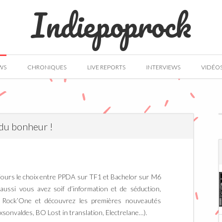
Indiepoprock
WS
CHRONIQUES
LIVE REPORTS
INTERVIEWS
VIDÉO
du bonheur !
ujours le choix entre PPDA sur TF1 et Bachelor sur M6
 aussi vous avez soif d’information et de séduction,
o Rock’One et découvrez les premières nouveautés
sonvaldes, BO Lost in translation, Electrelane…).