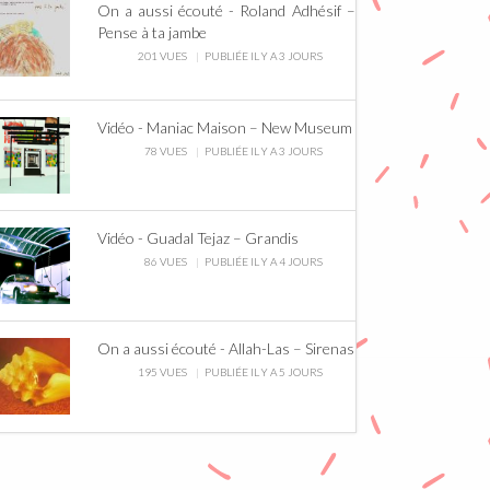
On a aussi écouté - Roland Adhésif –
Pense à ta jambe
201 VUES
PUBLIÉE IL Y A 3 JOURS
Vidéo - Maniac Maison – New Museum
78 VUES
PUBLIÉE IL Y A 3 JOURS
Vidéo - Guadal Tejaz – Grandis
86 VUES
PUBLIÉE IL Y A 4 JOURS
On a aussi écouté - Allah-Las – Sirenas
195 VUES
PUBLIÉE IL Y A 5 JOURS