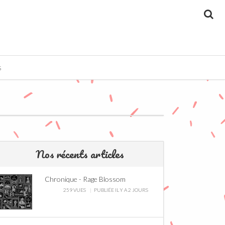
Re
S
Nos récents articles
Chronique - Rage Blossom
259 VUES
PUBLIÉE IL Y A 2 JOURS