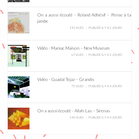
On a aussi écouté - Roland Adhésif – Pense à ta
jambe
191 VUES
PUBLIÉE IL Y A 2 JOURS
Vidéo - Maniac Maison – New Museum
67 VUES
PUBLIÉE IL Y A 3 JOURS
Vidéo - Guadal Tejaz – Grandis
75 VUES
PUBLIÉE IL Y A 4 JOURS
On a aussi écouté - Allah-Las – Sirenas
192 VUES
PUBLIÉE IL Y A 4 JOURS