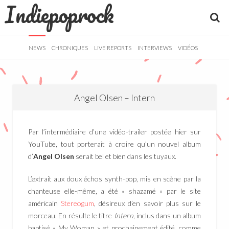
Indiepoprock
">
R
NEWS
CHRONIQUES
LIVE REPORTS
INTERVIEWS
VIDÉOS
Angel Olsen – Intern
Par l’intermédiaire d’une vidéo-trailer postée hier sur
YouTube, tout porterait à croire qu’un nouvel album
d’
Angel Olsen
serait bel et bien dans les tuyaux.
L’extrait aux doux échos synth-pop, mis en scène par la
chanteuse elle-même, a été « shazamé » par le site
américain
Stereogum
, désireux d’en savoir plus sur le
morceau. En résulte le titre
Intern
, inclus dans un album
baptisé « My Woman » et prochainement édité, comme