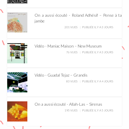
On a aussi écouté - Roland Adhésif – Pense à ta
jambe
201 VUES
PUBLIÉE IL Y A 3 JOURS
Vidéo - Maniac Maison – New Museum
76 VUES
PUBLIÉE IL Y A 3 JOURS
Vidéo - Guadal Tejaz – Grandis
83 VUES
PUBLIÉE IL Y A 4 JOURS
On a aussi écouté - Allah-Las – Sirenas
195 VUES
PUBLIÉE IL Y A 5 JOURS