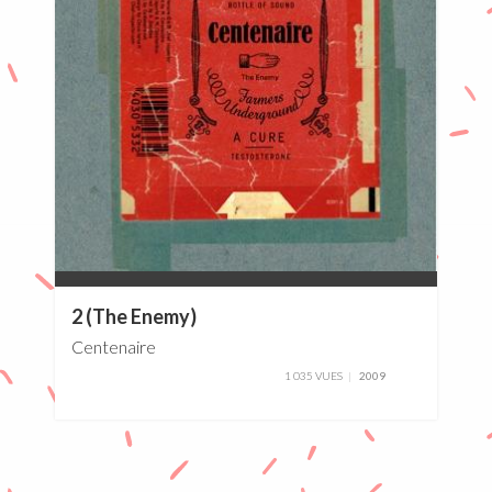
0%
2 (The Enemy)
Centenaire
1 035 VUES
2009