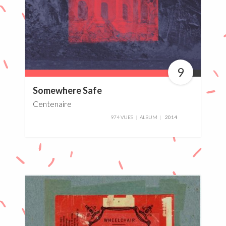
9
90%
Somewhere Safe
Centenaire
974 VUES
ALBUM
2014