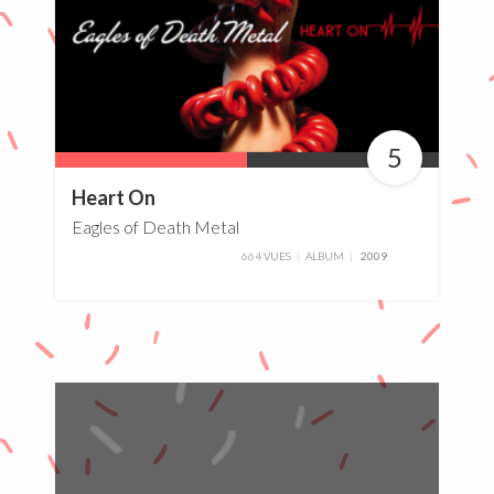
5
50%
Heart On
Eagles of Death Metal
664 VUES
ALBUM
2009