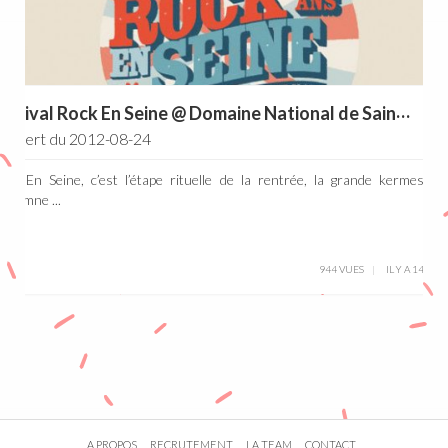
F
estival Rock En Seine @ Domaine National de Saint-Cloud
oncert du 2012-08-24
ock En Seine, c’est l’étape rituelle de la rentrée, la grande kermesse 
automne ...
944 VUES
IL Y A 14 ANS
A PROPOS
RECRUTEMENT
LA TEAM
CONTACT