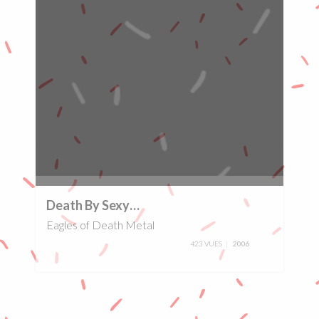
0%
Death By Sexy…
Eagles of Death Metal
423 VUES
2006