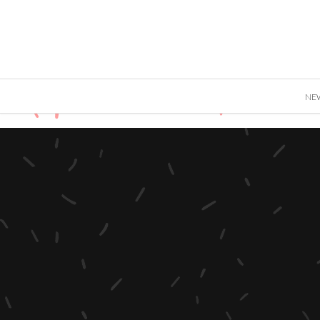
">
NE