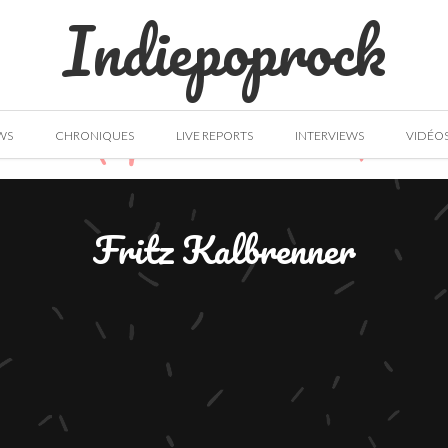
Indiepoprock
WS
CHRONIQUES
LIVE REPORTS
INTERVIEWS
VIDÉO
Fritz Kalbrenner