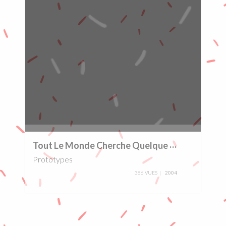
0%
T
out Le Monde Cherche Quelque Chose à Faire
Prototypes
386 VUES
2004