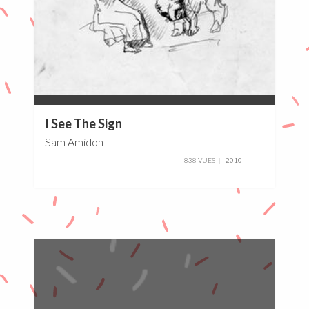
0%
I See The Sign
Sam Amidon
838 VUES
2010