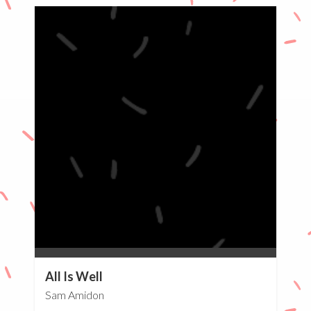
0%
All Is Well
Sam Amidon