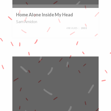
0%
Home Alone Inside My Head
Sam Amidon
498 VUES
2003