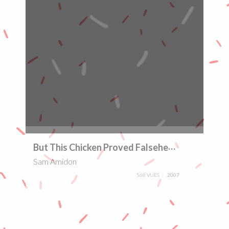
0%
B
ut This Chicken Proved Falsehearted
Sam Amidon
568 VUES
2007