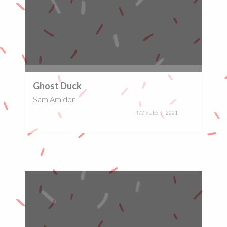
0%
Ghost Duck
Sam Amidon
472 VUES
2001