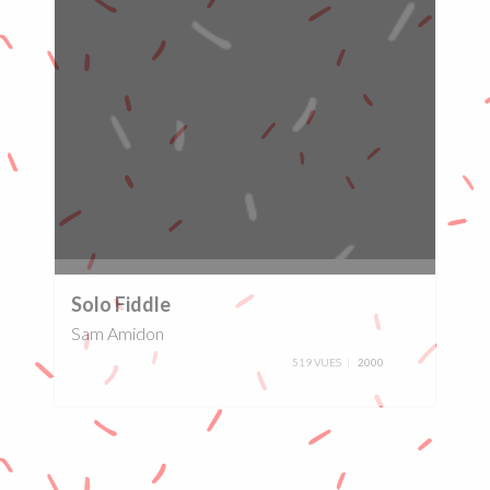
0%
Solo Fiddle
Sam Amidon
519 VUES
2000