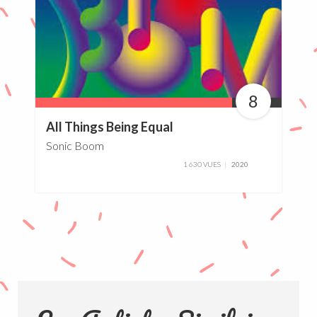
8
80%
All Things Being Equal
Sonic Boom
1 630 VUES
2020