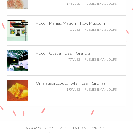
194 VUES
PUBLIÉE IL Y A 2 JOURS
Vidéo - Maniac Maison – New Museum
70 VUES
PUBLIÉE IL Y A 3 JOURS
Vidéo - Guadal Tejaz – Grandis
77 VUES
PUBLIÉE IL Y A 4 JOURS
On a aussi écouté - Allah-Las – Sirenas
195 VUES
PUBLIÉE IL Y A 4 JOURS
A PROPOS
RECRUTEMENT
LA TEAM
CONTACT