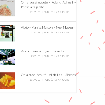
On a aussi écouté - Roland Adhésif –
Pense à ta jambe
181 VUES
PUBLIÉE IL Y A 2 JOURS
Vidéo - Maniac Maison – New Museum
67 VUES
PUBLIÉE IL Y A 2 JOURS
Vidéo - Guadal Tejaz – Grandis
75 VUES
PUBLIÉE IL Y A 3 JOURS
On a aussi écouté - Allah-Las – Sirenas
191 VUES
PUBLIÉE IL Y A 4 JOURS