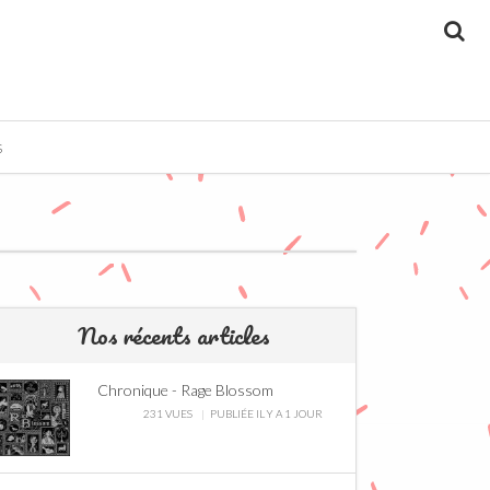
Re
S
Nos récents articles
Chronique - Rage Blossom
231 VUES
PUBLIÉE IL Y A 1 JOUR