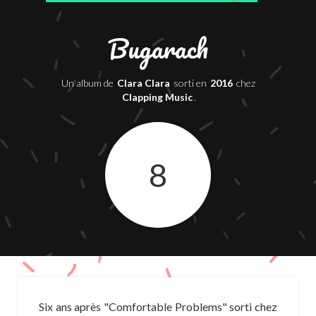
Bugarach
Un album de
Clara Clara
sorti en
2016
chez
Clapping Music
.
8
Six ans après "Comfortable Problems" sorti chez