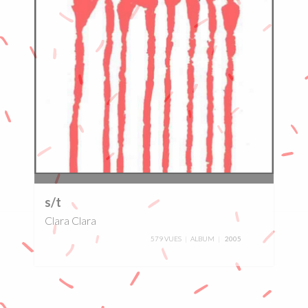
0%
s/t
Clara Clara
579 VUES
ALBUM
2005