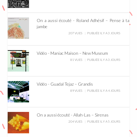
On a aussi écouté - Roland Adhésif – Pense à ta
jambe
207 VUES
PUBLIÉE IL Y A 3 JOURS
Vidéo - Maniac Maison – New Museum
81 VUES
PUBLIÉE IL Y A 3 JOURS
Vidéo - Guadal Tejaz – Grandis
89 VUES
PUBLIÉE IL Y A 4 JOURS
On a aussi écouté - Allah-Las – Sirenas
204 VUES
PUBLIÉE IL Y A 5 JOURS