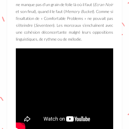
ne manque pas d’un grain de folie là où il faut (
Ecran Noir
et son final), quand il le faut (
Memory Bucket
). Comme si
l’exaltation de « Comfortable Problems » ne pouvait pas
s’éteindre (
Seventeen
). Les morceaux s’enchaînent avec
une cohésion déconcertante malgré leurs oppositions
linguistiques, de rythme ou de mélodie.