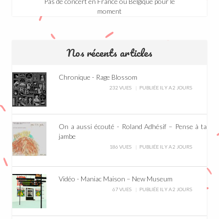
Pas de concert en France ou Belgique pour le
moment
Nos récents articles
Chronique - Rage Blossom
232 VUES
PUBLIÉE IL Y A 2 JOURS
On a aussi écouté - Roland Adhésif – Pense à ta
jambe
186 VUES
PUBLIÉE IL Y A 2 JOURS
Vidéo - Maniac Maison – New Museum
67 VUES
PUBLIÉE IL Y A 2 JOURS