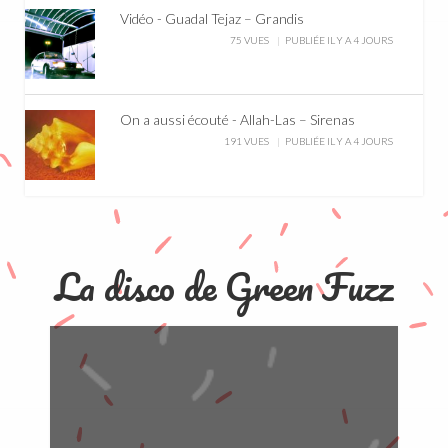
Vidéo - Guadal Tejaz – Grandis
75 VUES
PUBLIÉE IL Y A 4 JOURS
On a aussi écouté - Allah-Las – Sirenas
191 VUES
PUBLIÉE IL Y A 4 JOURS
La disco de Green Fuzz