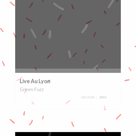
0%
Live Au Lyon
Green Fuzz
326 VUES
2003