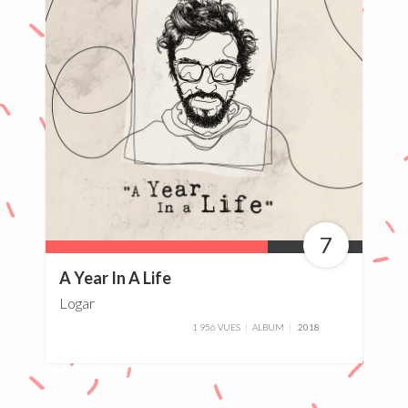
7
70%
A Year In A Life
Logar
1 956 VUES
ALBUM
2018