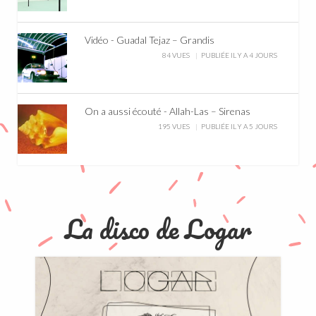
Vidéo - Guadal Tejaz – Grandis
84 VUES
PUBLIÉE IL Y A 4 JOURS
On a aussi écouté - Allah-Las – Sirenas
195 VUES
PUBLIÉE IL Y A 5 JOURS
La disco de Logar