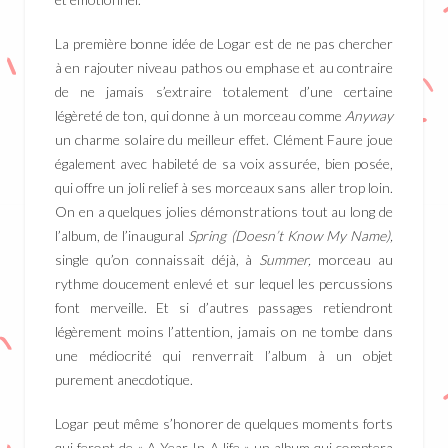
La première bonne idée de Logar est de ne pas chercher
à en rajouter niveau pathos ou emphase et au contraire
de ne jamais s’extraire totalement d’une certaine
légèreté de ton, qui donne à un morceau comme
Anyway
un charme solaire du meilleur effet. Clément Faure joue
également avec habileté de sa voix assurée, bien posée,
qui offre un joli relief à ses morceaux sans aller trop loin.
On en a quelques jolies démonstrations tout au long de
l’album, de l’inaugural
Spring (Doesn’t Know My Name),
single qu’on connaissait déjà, à
Summer,
morceau au
rythme doucement enlevé et sur lequel les percussions
font merveille. Et si d’autres passages retiendront
légèrement moins l’attention, jamais on ne tombe dans
une médiocrité qui renverrait l’album à un objet
purement anecdotique.
Logar peut même s’honorer de quelques moments forts
qui feront de « A Year In A life » un album qui comptera