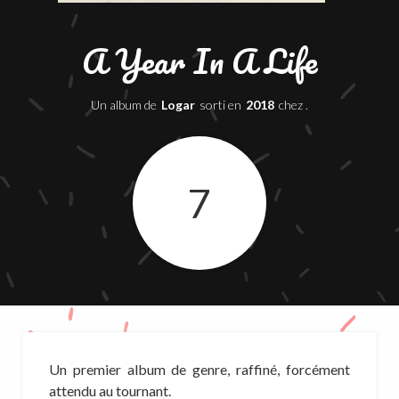
A Year In A Life
Un album de
Logar
sorti en
2018
chez .
7
Un premier album de genre, raffiné, forcément
attendu au tournant.