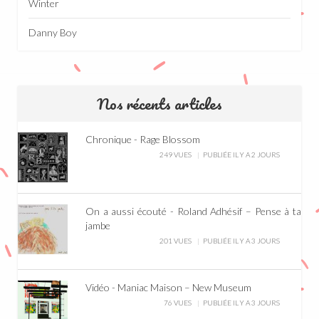
Winter
Danny Boy
Nos récents articles
Chronique - Rage Blossom
249 VUES
PUBLIÉE IL Y A 2 JOURS
On a aussi écouté - Roland Adhésif – Pense à ta
jambe
201 VUES
PUBLIÉE IL Y A 3 JOURS
Vidéo - Maniac Maison – New Museum
76 VUES
PUBLIÉE IL Y A 3 JOURS