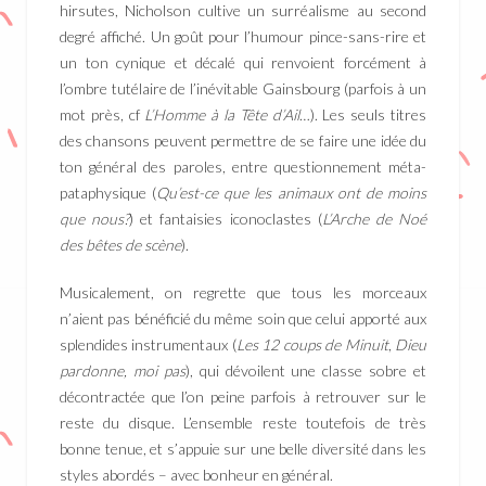
hirsutes, Nicholson cultive un surréalisme au second
degré affiché. Un goût pour l’humour pince-sans-rire et
un ton cynique et décalé qui renvoient forcément à
l’ombre tutélaire de l’inévitable Gainsbourg (parfois à un
mot près, cf
L’Homme à la Tête d’Ail
…). Les seuls titres
des chansons peuvent permettre de se faire une idée du
ton général des paroles, entre questionnement méta-
pataphysique (
Qu’est-ce que les animaux ont de moins
que nous?
) et fantaisies iconoclastes (
L’Arche de Noé
des bêtes de scène
).
Musicalement, on regrette que tous les morceaux
n’aient pas bénéficié du même soin que celui apporté aux
splendides instrumentaux (
Les 12 coups de Minuit
,
Dieu
pardonne, moi pas
), qui dévoilent une classe sobre et
décontractée que l’on peine parfois à retrouver sur le
reste du disque. L’ensemble reste toutefois de très
bonne tenue, et s’appuie sur une belle diversité dans les
styles abordés – avec bonheur en général.