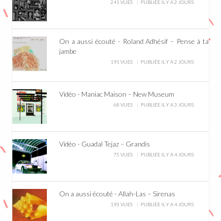
241 VUES
PUBLIÉE IL Y A 2 JOURS
On a aussi écouté - Roland Adhésif – Pense à ta
jambe
191 VUES
PUBLIÉE IL Y A 2 JOURS
Vidéo - Maniac Maison – New Museum
68 VUES
PUBLIÉE IL Y A 3 JOURS
Vidéo - Guadal Tejaz – Grandis
75 VUES
PUBLIÉE IL Y A 4 JOURS
On a aussi écouté - Allah-Las – Sirenas
193 VUES
PUBLIÉE IL Y A 4 JOURS