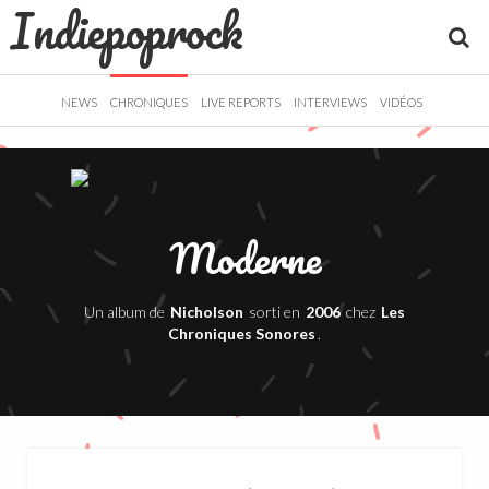
Indiepoprock
">
R
NEWS
CHRONIQUES
LIVE REPORTS
INTERVIEWS
VIDÉOS
Moderne
Un album de
Nicholson
sorti en
2006
chez
Les
Chroniques Sonores
.