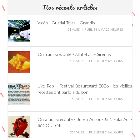
Nos récents articles
Vidéo - Guadal Tejaz – Grandis
51 VUES
PUBLIÉE IL Y A 22 HEURES
On a aussi écouté - Allah-Las – Sirenas
135 VUES
PUBLIÉE IL Y A 2 JOURS
Live Rep. - Festival Beauregard 2026 : les vieilles
recettes ont parfois du bon
153 VUES
PUBLIÉE IL Y A 3 JOURS
On a aussi écouté - Julien Auroux & Nikolai Ada-
RéCONFORT
355 VUES
PUBLIÉE IL Y A 6 JOURS