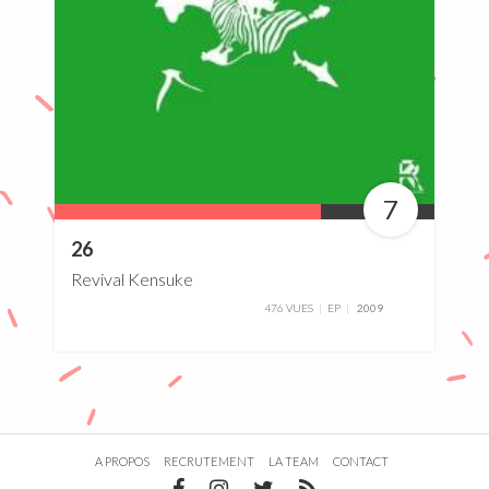
7
70%
26
Revival Kensuke
476 VUES
EP
2009
A PROPOS
RECRUTEMENT
LA TEAM
CONTACT