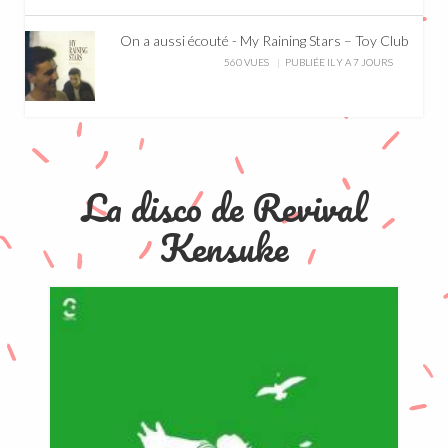
On a aussi écouté - My Raining Stars – Toy Club
560 VUES
PUBLIÉE IL Y A 7 JOURS
La disco de Revival
Kensuke