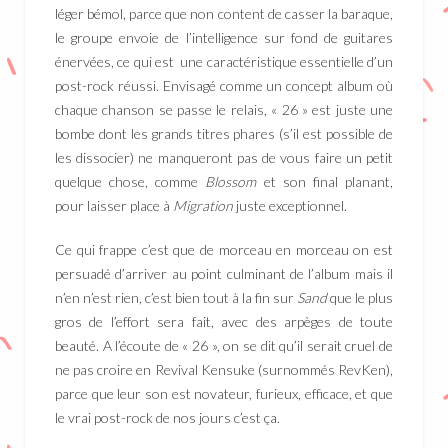
léger bémol, parce que non content de casser la baraque,
le groupe envoie de l’intelligence sur fond de guitares
énervées, ce qui est une caractéristique essentielle d’un
post-rock réussi. Envisagé comme un concept album où
chaque chanson se passe le relais, « 26 » est juste une
bombe dont les grands titres phares (s’il est possible de
les dissocier) ne manqueront pas de vous faire un petit
quelque chose, comme
Blossom
et son final planant,
pour laisser place à
Migration
juste exceptionnel.
Ce qui frappe c’est que de morceau en morceau on est
persuadé d’arriver au point culminant de l’album mais il
n’en n’est rien, c’est bien tout à la fin sur
Sand
que le plus
gros de l’effort sera fait, avec des arpèges de toute
beauté. A l’écoute de « 26 », on se dit qu’il serait cruel de
ne pas croire en Revival Kensuke (surnommés RevKen),
parce que leur son est novateur, furieux, efficace, et que
le vrai post-rock de nos jours c’est ça.