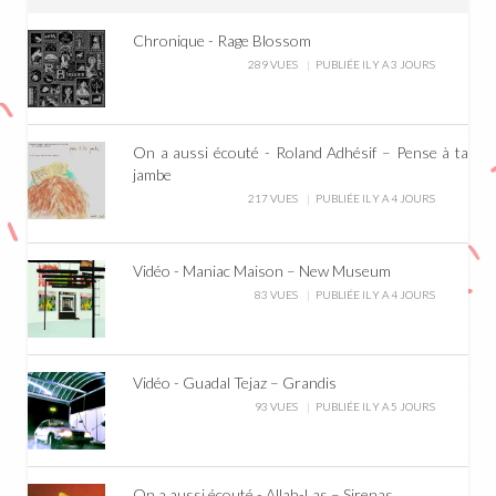
Chronique - Rage Blossom
289 VUES
PUBLIÉE IL Y A 3 JOURS
On a aussi écouté - Roland Adhésif – Pense à ta
jambe
217 VUES
PUBLIÉE IL Y A 4 JOURS
Vidéo - Maniac Maison – New Museum
83 VUES
PUBLIÉE IL Y A 4 JOURS
Vidéo - Guadal Tejaz – Grandis
93 VUES
PUBLIÉE IL Y A 5 JOURS
On a aussi écouté - Allah-Las – Sirenas