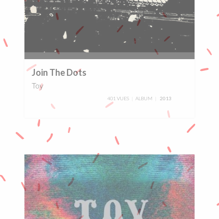
0%
Join The Dots
Toy
401 VUES
ALBUM
2013