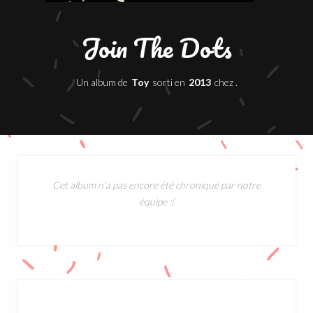
Join The Dots
Un album de
Toy
sorti en
2013
chez .
Cet album n'a pas encore été chroniqué par notre
équipe :(