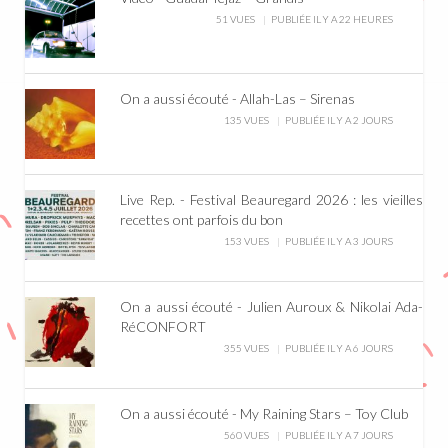
51 VUES
PUBLIÉE IL Y A 22 HEURES
On a aussi écouté - Allah-Las – Sirenas
135 VUES
PUBLIÉE IL Y A 2 JOURS
Live Rep. - Festival Beauregard 2026 : les vieilles
recettes ont parfois du bon
153 VUES
PUBLIÉE IL Y A 3 JOURS
On a aussi écouté - Julien Auroux & Nikolai Ada-
RéCONFORT
355 VUES
PUBLIÉE IL Y A 6 JOURS
On a aussi écouté - My Raining Stars – Toy Club
560 VUES
PUBLIÉE IL Y A 7 JOURS