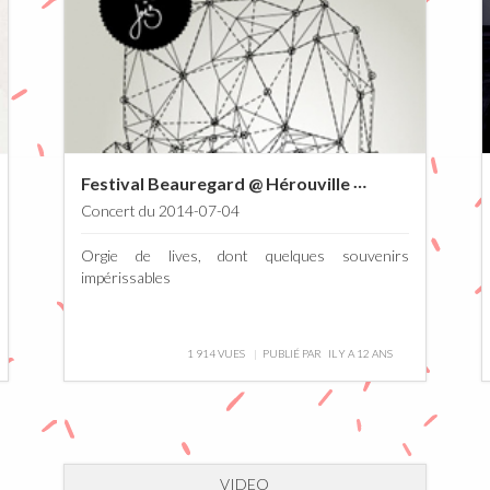
Festival Beauregard @ Hérouville – Saint – Clair 4 – 5
Concert du 2014-07-04
Orgie de lives, dont quelques souvenirs
impérissables
1 914 VUES
PUBLIÉ PAR
IL Y A 12 ANS
VIDEO