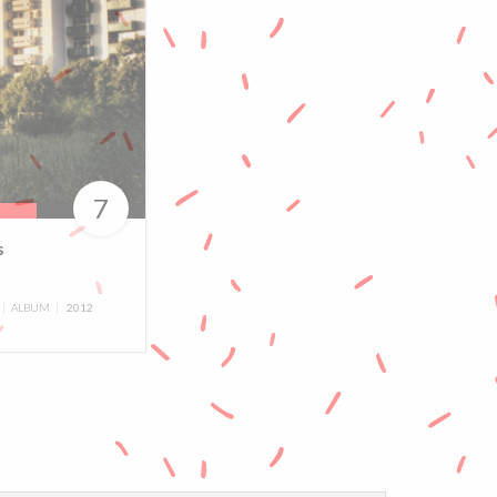
7
s
ALBUM
2012