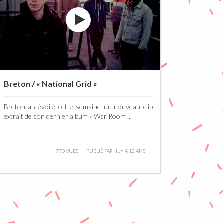
Breton / « National Grid »
Breton a dévoilé cette semaine un nouveau clip
extrait de son dernier album « War Room ...
770 VUES
PUBLIÉ PAR
IL Y A 12 ANS