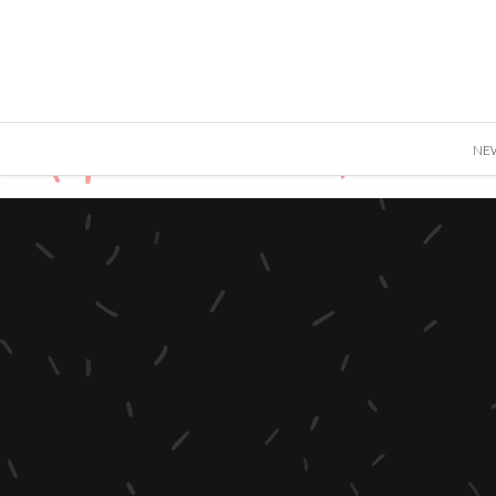
">
NE