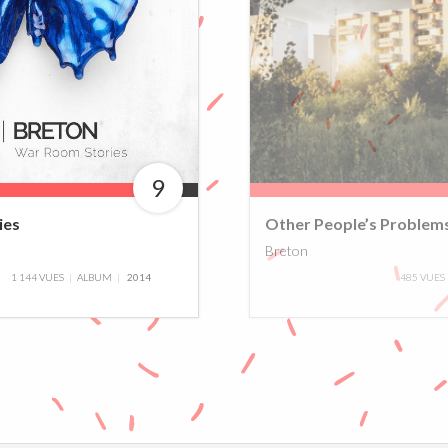
9
90%
70%
ies
Other People’s Problem
Breton
1 144 VUES
ALBUM
2014
485 VUES