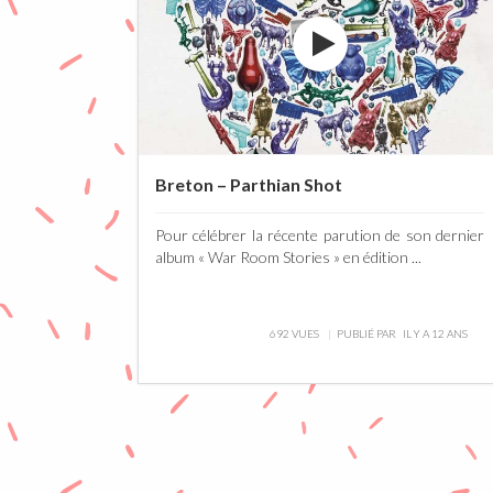
Breton – Parthian Shot
Pour célébrer la récente parution de son dernier
album « War Room Stories » en édition ...
692 VUES
PUBLIÉ PAR
IL Y A 12 ANS