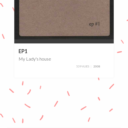
0%
EP1
My Lady's house
539 VUES
2008