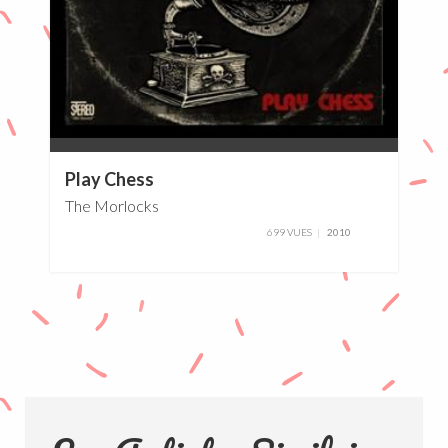
0%
Play Chess
The Morlocks
699 VUES
2010