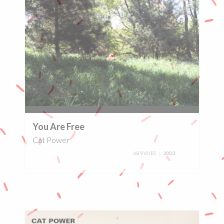
0%
You Are Free
Cat Power
689 VUES
2003