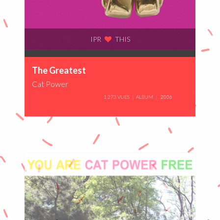
IPR
THIS
0%
The Greatest
Cat Power
1 273 VUES
ALBUM
2006