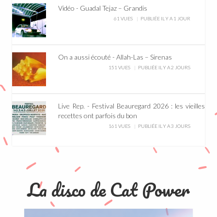
Vidéo - Guadal Tejaz – Grandis
61 VUES
PUBLIÉE IL Y A 1 JOUR
On a aussi écouté - Allah-Las – Sirenas
151 VUES
PUBLIÉE IL Y A 2 JOURS
Live Rep. - Festival Beauregard 2026 : les vieilles
recettes ont parfois du bon
161 VUES
PUBLIÉE IL Y A 3 JOURS
La disco de Cat Power