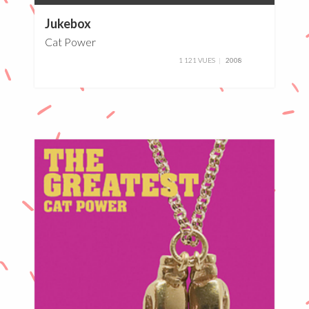
0%
Jukebox
Cat Power
1 121 VUES
2008