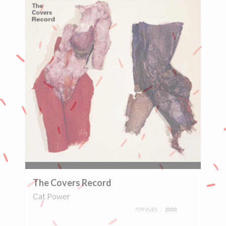
0%
The Covers Record
Cat Power
709 VUES
2000