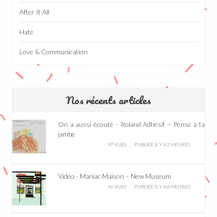
After It All
Hate
Love & Communication
Nos récents articles
On a aussi écouté - Roland Adhésif – Pense à ta
jambe
97 VUES
PUBLIÉE IL Y A 2 HEURES
Vidéo - Maniac Maison – New Museum
46 VUES
PUBLIÉE IL Y A 8 HEURES