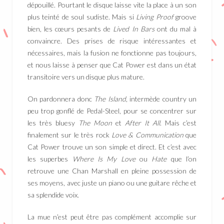
dépouillé. Pourtant le disque laisse vite la place à un son
plus teinté de soul sudiste. Mais si
Living Proof
groove
bien, les cœurs pesants de
Lived In Bars
ont du mal à
convaincre. Des prises de risque intéressantes et
nécessaires, mais la fusion ne fonctionne pas toujours,
et nous laisse à penser que Cat Power est dans un état
transitoire vers un disque plus mature.
On pardonnera donc
The Island
, intermède country un
peu trop gonflé de Pedal-Steel, pour se concentrer sur
les très bluesy
The Moon
et
After It All
. Mais c’est
finalement sur le très rock
Love & Communication
que
Cat Power trouve un son simple et direct. Et c’est avec
les superbes
Where Is My Love
ou
Hate
que l’on
retrouve une Chan Marshall en pleine possession de
ses moyens, avec juste un piano ou une guitare rêche et
sa splendide voix.
La mue n’est peut être pas complément accomplie sur