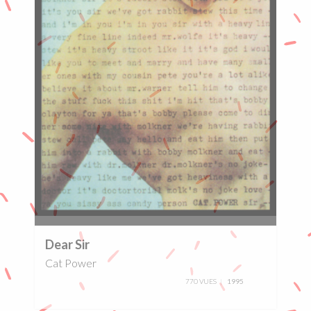
0%
Dear Sir
Cat Power
770 VUES
1995