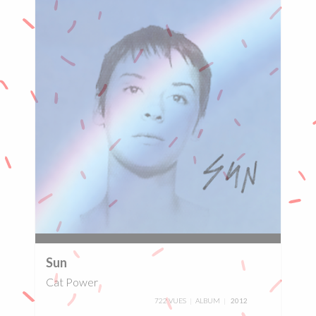
0%
Sun
Cat Power
722 VUES
ALBUM
2012