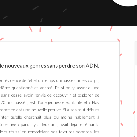
de nouveaux genres sans perdre son ADN.
r l’évidence de l’effet du temps qui passe sur les corps,
d’être questionné et adapté. Et si on y associe une
à sans cesse avoir l’envie de découvrir et explorer de
70 ans passés, est d’une jeunesse éclatante et « Play
opre en est une nouvelle preuve. Si à ses tout débuts
inter qu’elle cherchait plus ou moins habilement à
lective » paru il y a deux ans, avait déjà brillé par la
lors réussi en remodelant ses textures sonores, les