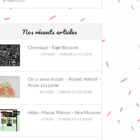
Nos récents articles
Chronique - Rage Blossom
230 VUES
PUBLIÉE IL Y A 1 JOUR
On a aussi écouté - Roland Adhésif –
Pense à ta jambe
181 VUES
PUBLIÉE IL Y A 2 JOURS
Vidéo - Maniac Maison – New Museum
67 VUES
PUBLIÉE IL Y A 2 JOURS