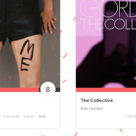
8
0%
90%
The Collective
Kim Gordon
1 060 VUES
ALBUM
2026
1 593 