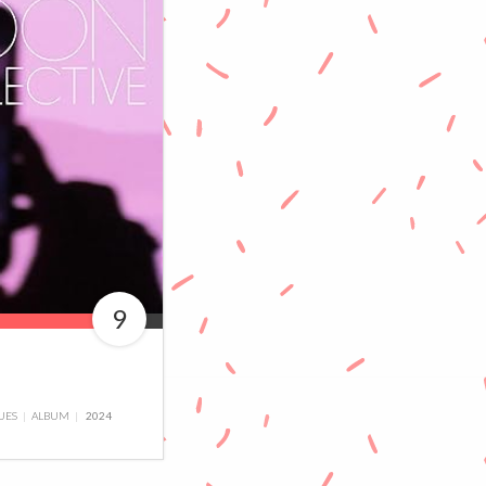
9
VUES
ALBUM
2024