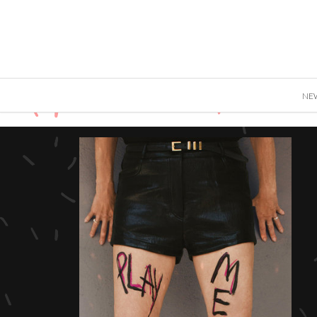
">
NE