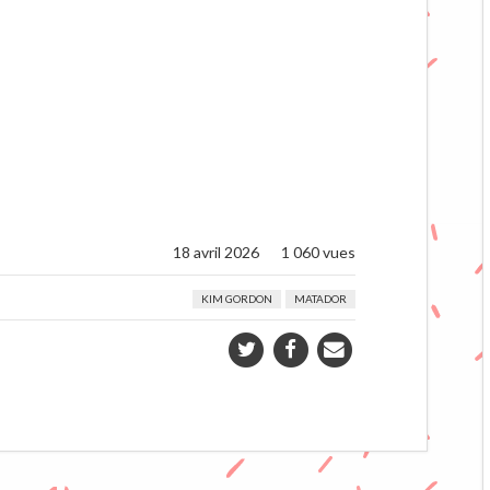
18 avril 2026
1 060 vues
KIM GORDON
MATADOR