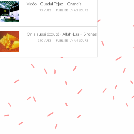
Vidéo - Guadal Tejaz – Grandis
75 VUES
PUBLIÉE IL Y A 3 JOURS
On a aussi écouté - Allah-Las – Sirenas
190 VUES
PUBLIÉE IL Y A 4 JOURS