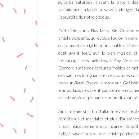
guitares saturées laissant la place à des
parfaitement adaptés à sa voix plongée da
l’absurdité de notre époque.
Cette fois, sur « Play Me », Kim Gordon 
artiste exigeante, qui évolue toujours dans 
de se montrer rigide ou incapable de faire
était avant tout, sur le plan musical e
s’émancipait des mélodies, « Play Me » re
Gordon, après des textures froides et mét
des samples intriguants et des boucles sort
hop sur
Black Out,
de la trans sur
Girl Wit
leur audace, n’oublient pas d’être accroch
ballade aérée et planante sur un titre où ré
Ainsi, même si la fin d’album revient peut
répétititves et martiales et plus d’austér
sillon, inlassablement, et à incarner ce qu’
indé, à savoir suivre une artiste pendant 