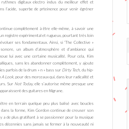
 rythmes digitaux electro indus du meilleur effet et
ns l’acide, superbe de prteinence pour venir égréner
continue complètement à être elle-même, à savoir une
un registre expérimental et rugueux, pourtant très loin
 évoluer ses fondamentaux. Ainsi, si ‘The Collective »
t sonore, un album d’atmosphère et d’ambiance qui
noue lui avec une certaine musicalité. Pour cela, Kim
alliques, sans les abandonner complètement, y ajoute
ies parfois de la drum » n » bass sur
Dirty Tech,
du hip-
h A Look,
pour des morceaux qui, dans leur radicalité et
eurs. Sur
Not Today,
elle s’autorise même presque une
apparaissent des guitares en filigrane.
-être en terrain quelque peu plus balisé avec boucles
ité dans la forme, Kim Gordon continue de creuser son
il y a de plus gratifiant à se passionner pour la musique
des décennies sans jamais se fermer à la nouveauté ni