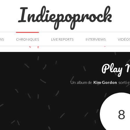
Indiepoprock
WS
CHRONIQUES
LIVE REPORTS
INTERVIEWS
VIDÉO
Play
Un album de
Kim Gordon
sorti 
8