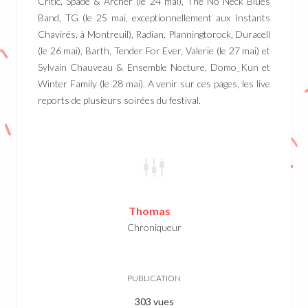
Critic, Spade & Archer (le 24 mai), The No Neck Blues
Band, TG (le 25 mai, exceptionnellement aux Instants
Chavirés, à Montreuil), Radian, Planningtorock, Duracell
(le 26 mai), Barth, Tender For Ever, Valerie (le 27 mai) et
Sylvain Chauveau & Ensemble Nocture, Domo_Kun et
Winter Family (le 28 mai). A venir sur ces pages, les live
reports de plusieurs soirées du festival.
Thomas
Chroniqueur
PUBLICATION
303 vues