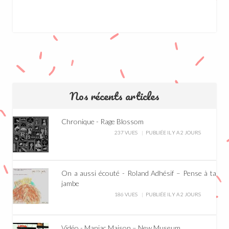
Nos récents articles
Chronique - Rage Blossom
237 VUES
PUBLIÉE IL Y A 2 JOURS
On a aussi écouté - Roland Adhésif – Pense à ta
jambe
186 VUES
PUBLIÉE IL Y A 2 JOURS
Vidéo - Maniac Maison – New Museum