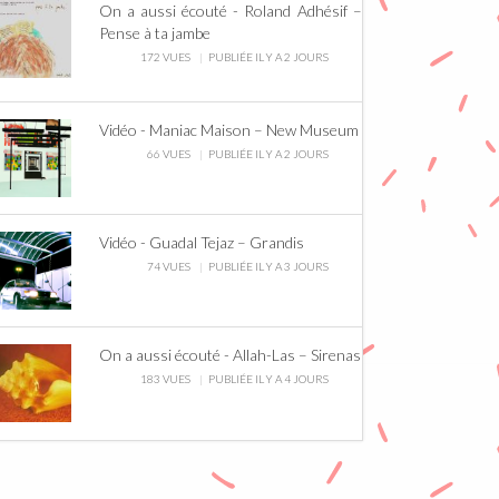
On a aussi écouté - Roland Adhésif –
Pense à ta jambe
172 VUES
PUBLIÉE IL Y A 2 JOURS
Vidéo - Maniac Maison – New Museum
66 VUES
PUBLIÉE IL Y A 2 JOURS
Vidéo - Guadal Tejaz – Grandis
74 VUES
PUBLIÉE IL Y A 3 JOURS
On a aussi écouté - Allah-Las – Sirenas
183 VUES
PUBLIÉE IL Y A 4 JOURS