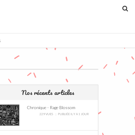
Re
S
Nos récents articles
Chronique - Rage Blossom
229 VUES
PUBLIÉE IL Y A 1 JOUR