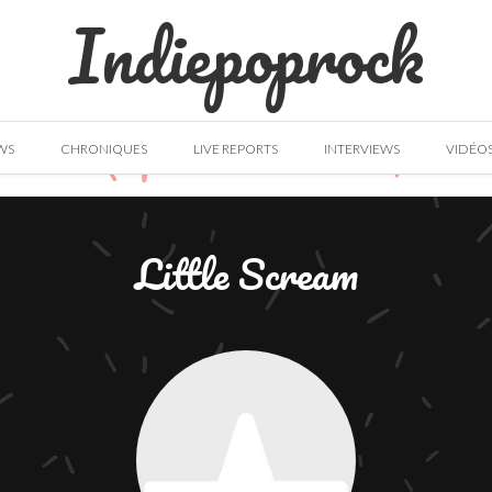
Indiepoprock
WS
CHRONIQUES
LIVE REPORTS
INTERVIEWS
VIDÉO
Little Scream