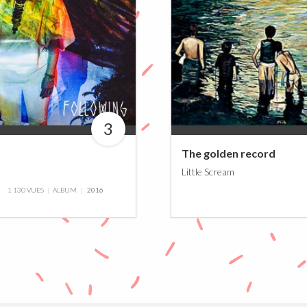
3
0%
The golden record
Little Scream
1 130 VUES
ALBUM
2016