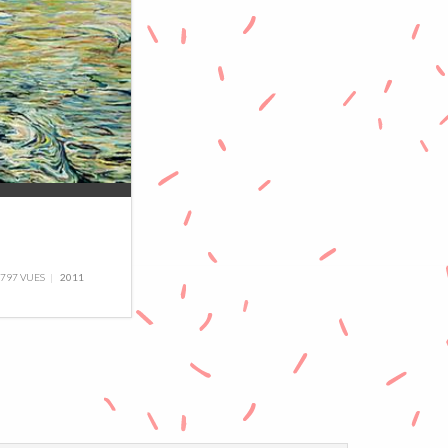
797 VUES
2011