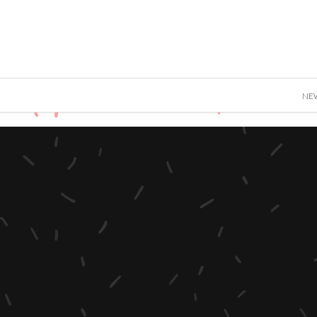
">
NE