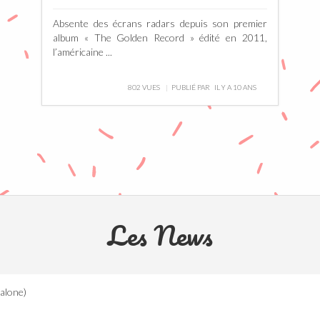
Absente des écrans radars depuis son premier
album « The Golden Record » édité en 2011,
l’américaine ...
802 VUES
PUBLIÉ PAR
IL Y A 10 ANS
Les News
Malone)