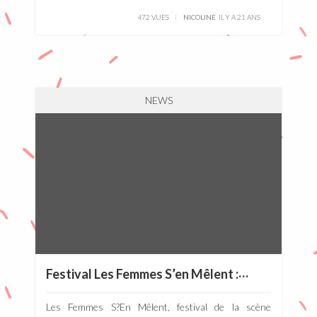
472 VUES
NICOLINE
IL Y A 21 ANS
NEWS
F
estival Les Femmes S’en Mêlent :: Saint-Lô [Le Normandy] :: 29 avril 2005
Les Femmes S?En Mêlent, festival de la scène