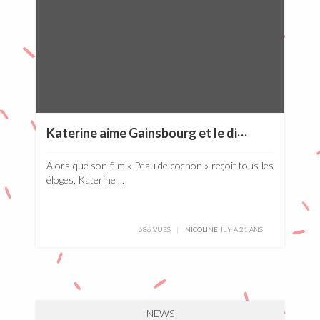
K
aterine aime Gainsbourg et le dit à The Herbaliser
Alors que son film « Peau de cochon » reçoit tous les
éloges, Katerine ...
686 VUES
NICOLINE
IL Y A 21 ANS
NEWS