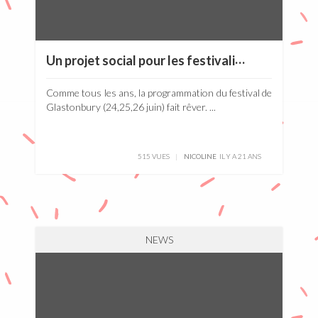
U
n projet social pour les festivaliers anglais
Comme tous les ans, la programmation du festival de
Glastonbury (24,25,26 juin) fait rêver. ...
515 VUES
NICOLINE
IL Y A 21 ANS
NEWS