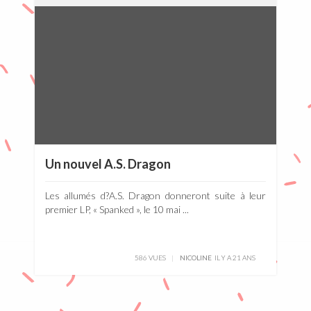
Un nouvel A.S. Dragon
Les allumés d?A.S. Dragon donneront suite à leur
premier LP, « Spanked », le 10 mai ...
586 VUES
NICOLINE
IL Y A 21 ANS