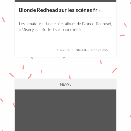
B
londe Redhead sur les scènes françaises cet été
Les amateurs du dernier album de Blonde Redhead,
« Misery is a Butterfly », pourront à ...
546 VUES
NICOLINE
IL Y A 21 ANS
NEWS