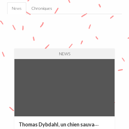
News
Chroniques
NEWS
T
homas Dybdahl, un chien sauvage ?