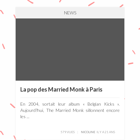
NEWS
La pop des Married Monk à Paris
En 2004, sortait leur album « Belgian Kicks ».
Aujourd?hui, The Married Monk sillonnent encore
les ...
579 VUES
NICOLINE
IL Y A 21 ANS