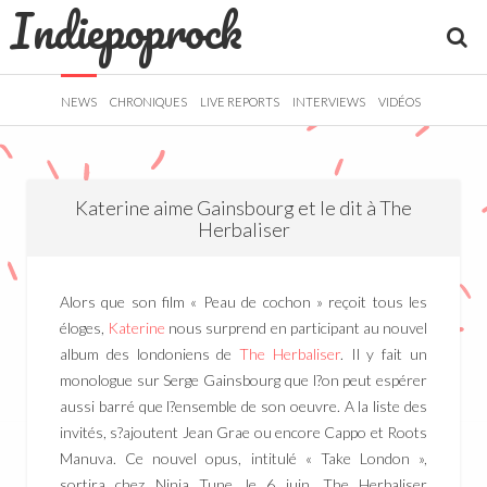
Indiepoprock
">
R
NEWS
CHRONIQUES
LIVE REPORTS
INTERVIEWS
VIDÉOS
Katerine aime Gainsbourg et le dit à The
Herbaliser
Alors que son film « Peau de cochon » reçoit tous les
éloges,
Katerine
nous surprend en participant au nouvel
album des londoniens de
The Herbaliser
. Il y fait un
monologue sur Serge Gainsbourg que l?on peut espérer
aussi barré que l?ensemble de son oeuvre. A la liste des
invités, s?ajoutent Jean Grae ou encore Cappo et Roots
Manuva. Ce nouvel opus, intitulé « Take London »,
sortira chez Ninja Tune, le 6 juin. The Herbaliser