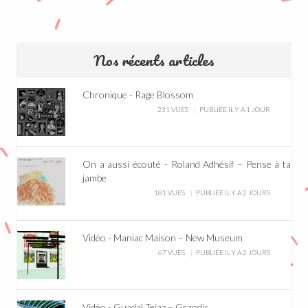
Nos récents articles
Chronique - Rage Blossom
231 VUES
PUBLIÉE IL Y A 1 JOUR
On a aussi écouté - Roland Adhésif – Pense à ta
jambe
181 VUES
PUBLIÉE IL Y A 2 JOURS
Vidéo - Maniac Maison – New Museum
67 VUES
PUBLIÉE IL Y A 2 JOURS
Vidéo - Guadal Tejaz – Grandis