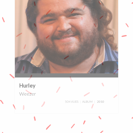
0%
Hurley
Weezer
504 VUES
ALBUM
2010