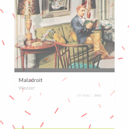
0%
Maladroit
Weezer
571 VUES
2002