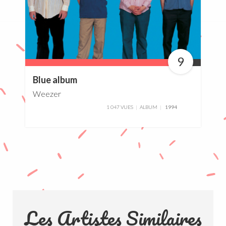
9
90%
Blue album
Weezer
1 047 VUES
ALBUM
1994
Les Artistes Similaires