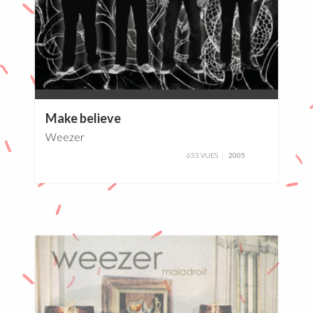
0%
Make believe
Weezer
633 VUES
2005