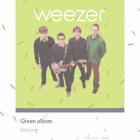
0%
Green album
Weezer
592 VUES
2001