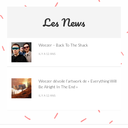
Les News
Weezer – Back To The Shack
IL Y A 12 ANS
Weezer dévoile l’artwork de « Everything Will
Be Alright In The End »
IL Y A 12 ANS