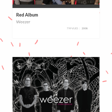
0%
Red Album
Weezer
799 VUES
2008