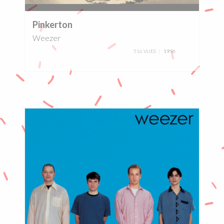
0%
Pinkerton
Weezer
516 VUES
1996