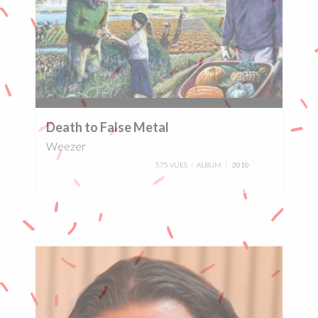
0%
Death to False Metal
Weezer
575 VUES
ALBUM
2010