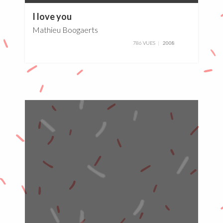
0%
I love you
Mathieu Boogaerts
786 VUES
2008