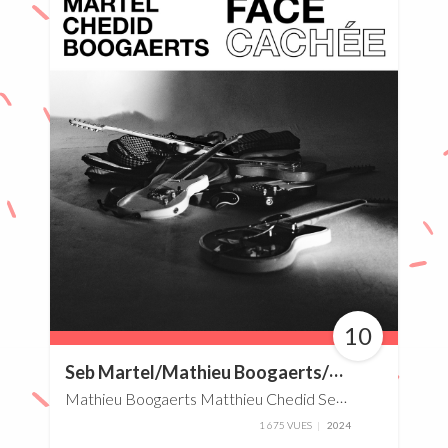
10
100%
S
eb Martel/Mathieu Boogaerts/Matthieu Chedid – Face Cachée
Mathieu Boogaerts
Matthieu Chedid
Seb Martel
1 675 VUES
2024