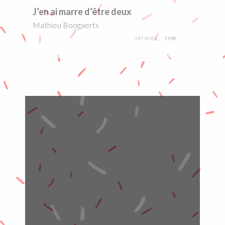
J’en ai marre d’être deux
Mathieu Boogaerts
497 VUES
1998