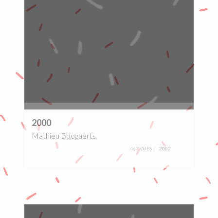
0%
2000
Mathieu Boogaerts
467 VUES
2002