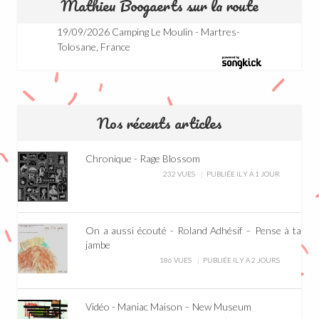
Mathieu Boogaerts sur la route
19/09/2026 Camping Le Moulin - Martres-
Tolosane, France
Nos récents articles
Chronique - Rage Blossom
232 VUES
PUBLIÉE IL Y A 1 JOUR
On a aussi écouté - Roland Adhésif – Pense à ta
jambe
186 VUES
PUBLIÉE IL Y A 2 JOURS
Vidéo - Maniac Maison – New Museum