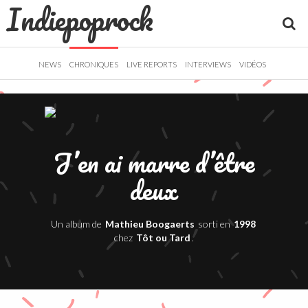
Indiepoprock
">
R
NEWS
CHRONIQUES
LIVE REPORTS
INTERVIEWS
VIDÉOS
J’en ai marre d’être
deux
Un album de
Mathieu Boogaerts
sorti en
1998
chez
Tôt ou Tard
.