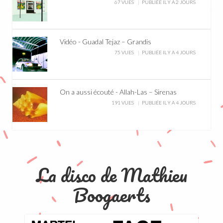
67 VUES
PUBLIÉE IL Y A 2 JOURS
Vidéo - Guadal Tejaz – Grandis
75 VUES
PUBLIÉE IL Y A 4 JOURS
On a aussi écouté - Allah-Las – Sirenas
191 VUES
PUBLIÉE IL Y A 4 JOURS
La disco de Mathieu
Boogaerts