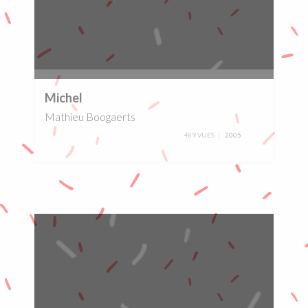
0%
Michel
Mathieu Boogaerts
489 VUES
2005