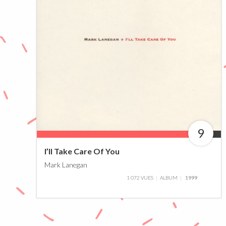
9
90%
I’ll Take Care Of You
Mark Lanegan
1 072 VUES
ALBUM
1999