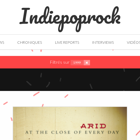
Indiepoprock
WS
CHRONIQUES
LIVE REPORTS
INTERVIEWS
VIDÉO
Filtrés sur
1999