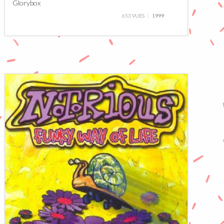
Glorybox
653 VUES
1999