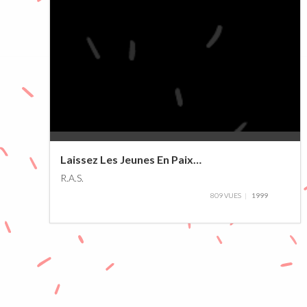
0%
Laissez Les Jeunes En Paix…
R.A.S.
809 VUES
1999