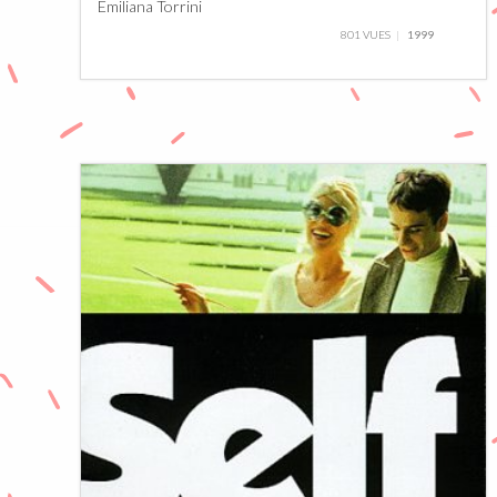
Emiliana Torrini
801 VUES
1999