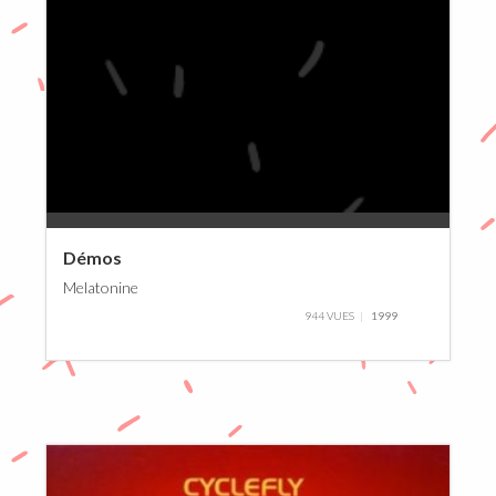
0%
Démos
Melatonine
944 VUES
1999