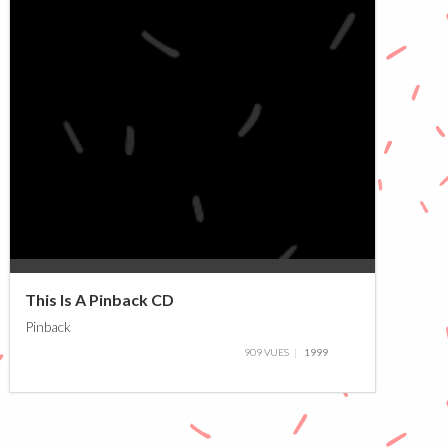
0%
This Is A Pinback CD
Pinback
909 VUES
1999