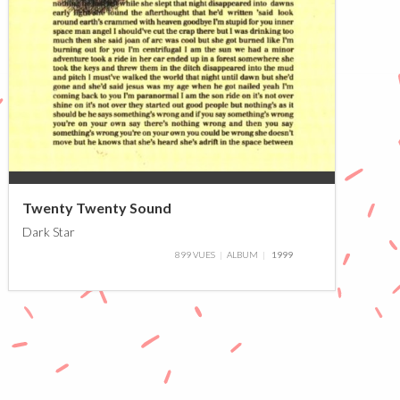
0%
Twenty Twenty Sound
Dark Star
899 VUES
ALBUM
1999