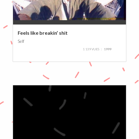
0%
Feels like breakin’ shit
Self
1 139 VUES
1999