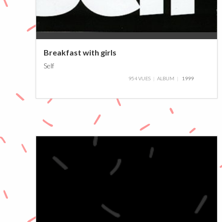
0%
Breakfast with girls
Self
954 VUES
ALBUM
1999