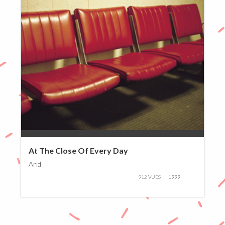
0%
At The Close Of Every Day
Arid
912 VUES
1999