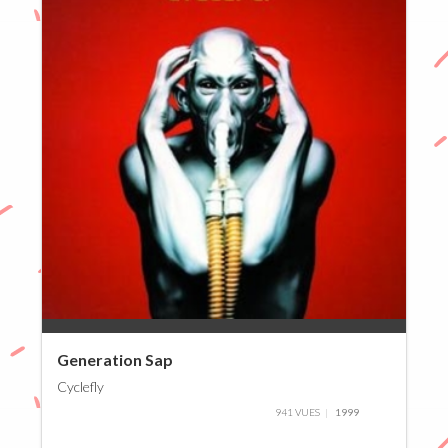
0%
Generation Sap
Cyclefly
941 VUES
1999