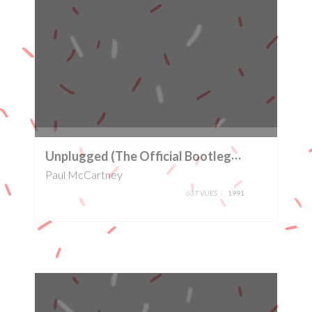
0%
U
nplugged (The Official Bootleg) [live]
Paul McCartney
637 VUES
1991