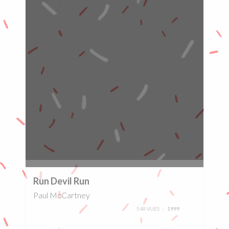
0%
Run Devil Run
Paul McCartney
548 VUES
1999