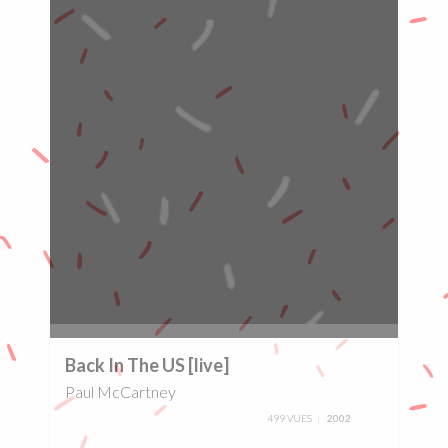
0%
Back In The US [live]
Paul McCartney
499 VUES
2002