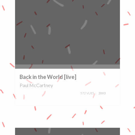
0%
Back in the World [live]
Paul McCartney
572 VUES
2003