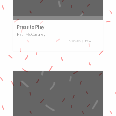
0%
Press to Play
Paul McCartney
588 VUES
1986