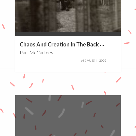
0%
C
haos And Creation In The Back Yard
Paul McCartney
682 VUES
2005