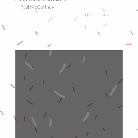
Paul McCartney
738 VUES
1989