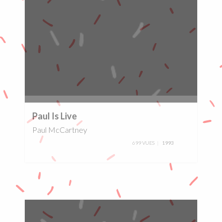
0%
Paul Is Live
Paul McCartney
699 VUES
1993