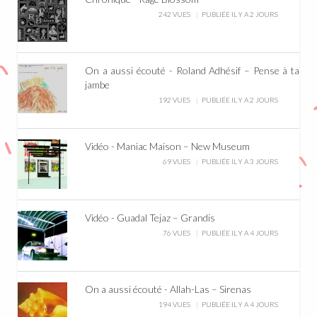
242 VUES
PUBLIÉE IL Y A 2 JOURS
On a aussi écouté - Roland Adhésif – Pense à ta
jambe
192 VUES
PUBLIÉE IL Y A 2 JOURS
Vidéo - Maniac Maison – New Museum
69 VUES
PUBLIÉE IL Y A 3 JOURS
Vidéo - Guadal Tejaz – Grandis
76 VUES
PUBLIÉE IL Y A 4 JOURS
On a aussi écouté - Allah-Las – Sirenas
194 VUES
PUBLIÉE IL Y A 4 JOURS