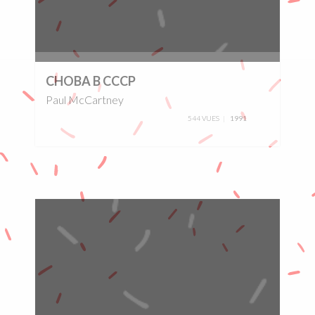
0%
CHOBA B CCCP
Paul McCartney
544 VUES
1991