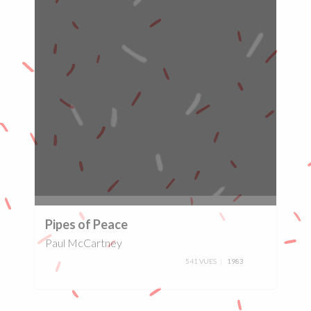
0%
Pipes of Peace
Paul McCartney
541 VUES
1983