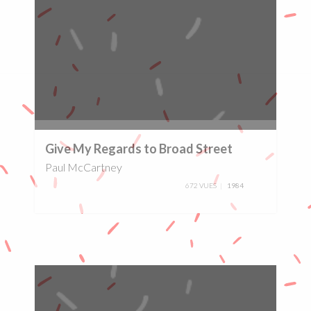
0%
Give My Regards to Broad Street
Paul McCartney
672 VUES
1984