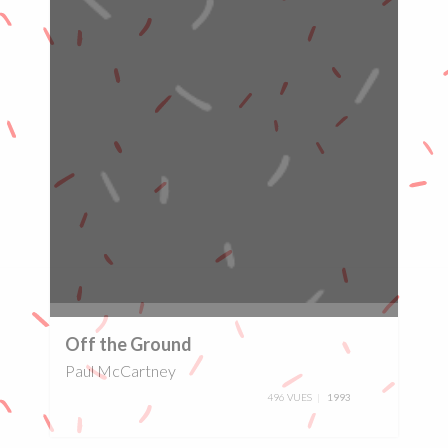
0%
Off the Ground
Paul McCartney
496 VUES
1993