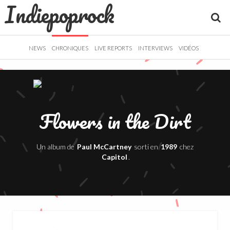
Indiepoprock
">
R
NEWS
CHRONIQUES
LIVE REPORTS
INTERVIEWS
VIDÉOS
Flowers in the Dirt
Un album de
Paul McCartney
sorti en
1989
chez
Capitol
.