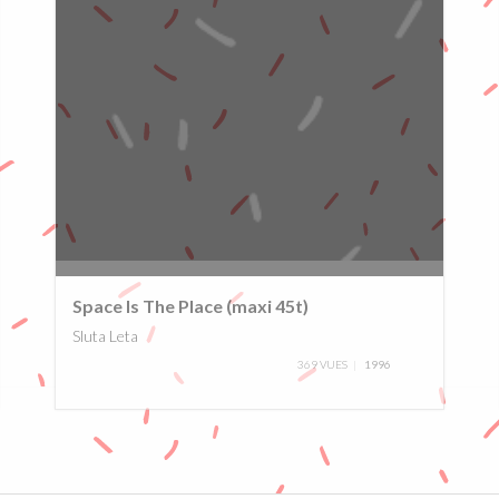
0%
Space Is The Place (maxi 45t)
Sluta Leta
369 VUES
1996