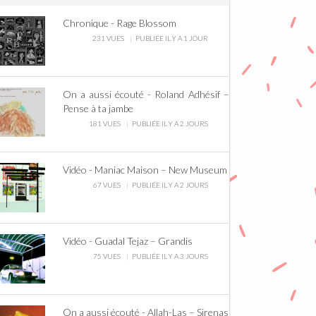
Chronique - Rage Blossom
231 VUES
PUBLIÉE IL Y A 1 JOUR
On a aussi écouté - Roland Adhésif –
Pense à ta jambe
181 VUES
PUBLIÉE IL Y A 2 JOURS
Vidéo - Maniac Maison – New Museum
67 VUES
PUBLIÉE IL Y A 2 JOURS
Vidéo - Guadal Tejaz – Grandis
75 VUES
PUBLIÉE IL Y A 3 JOURS
On a aussi écouté - Allah-Las – Sirenas