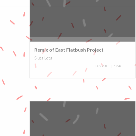
0%
Remix of East Flatbush Project
Sluta Leta
385 VUES
1998