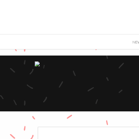
">
NE