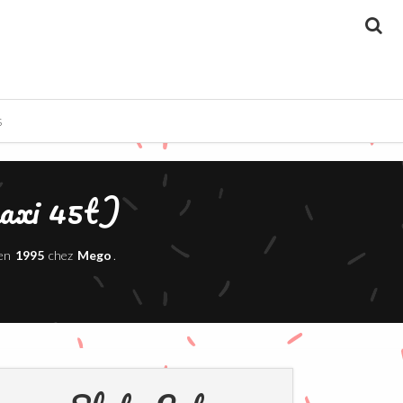
Re
S
axi 45t)
 en
1995
chez
Mego
.