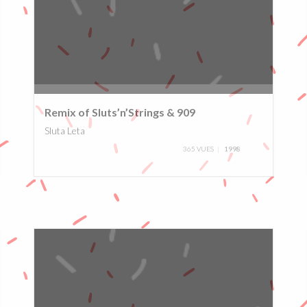
0%
Remix of Sluts’n’Strings & 909
Sluta Leta
365 VUES
1998