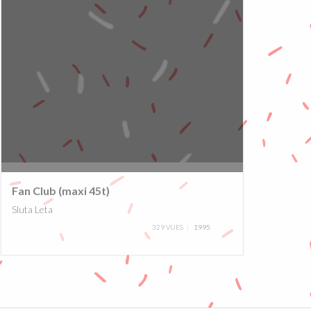
0%
Fan Club (maxi 45t)
Sluta Leta
329 VUES
1995