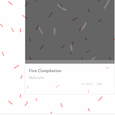
0%
Five Compilation
Sluta Leta
453 VUES
1997