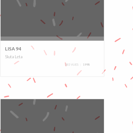
0%
LISA 94
Sluta Leta
383 VUES
1998