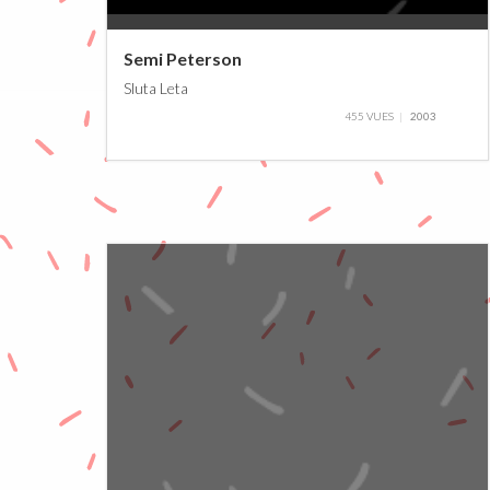
0%
Semi Peterson
Sluta Leta
455 VUES
2003