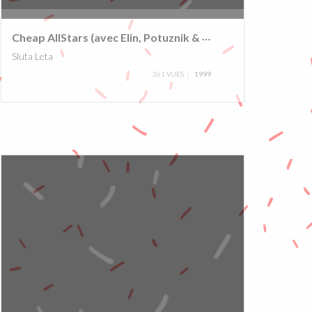
0%
Cheap AllStars (avec Elin, Potuznik & b.low)
Sluta Leta
361 VUES
1999