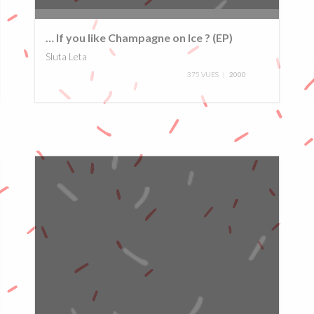
0%
… If you like Champagne on Ice ? (EP)
Sluta Leta
375 VUES
2000