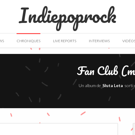
Indiepoprock
WS
CHRONIQUES
LIVE REPORTS
INTERVIEWS
VIDÉO
Fan Club (m
Un album de
Sluta Leta
sorti