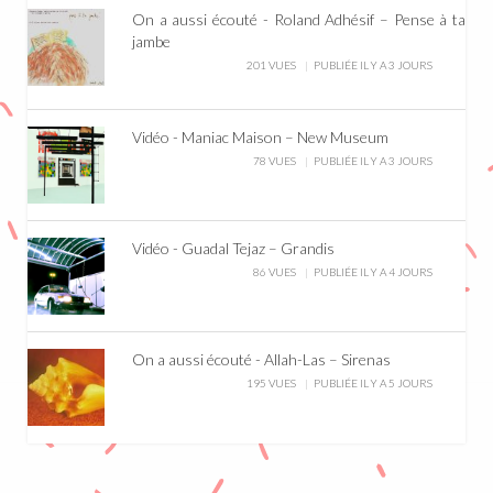
On a aussi écouté - Roland Adhésif – Pense à ta
jambe
201 VUES
PUBLIÉE IL Y A 3 JOURS
Vidéo - Maniac Maison – New Museum
78 VUES
PUBLIÉE IL Y A 3 JOURS
Vidéo - Guadal Tejaz – Grandis
86 VUES
PUBLIÉE IL Y A 4 JOURS
On a aussi écouté - Allah-Las – Sirenas
195 VUES
PUBLIÉE IL Y A 5 JOURS