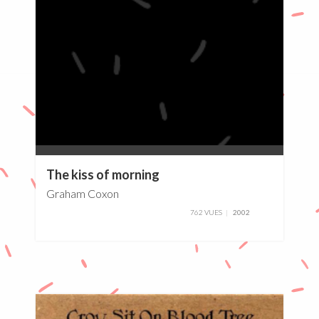
0%
The kiss of morning
Graham Coxon
762 VUES
2002