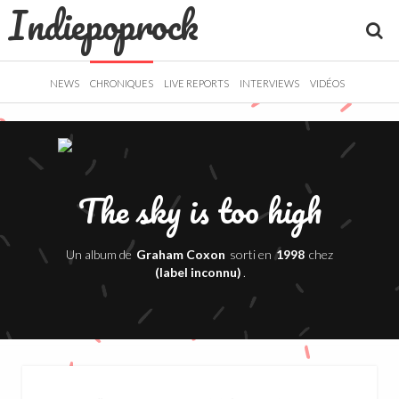
Indiepoprock
">
R
NEWS
CHRONIQUES
LIVE REPORTS
INTERVIEWS
VIDÉOS
The sky is too high
Un album de
Graham Coxon
sorti en
1998
chez
(label inconnu)
.