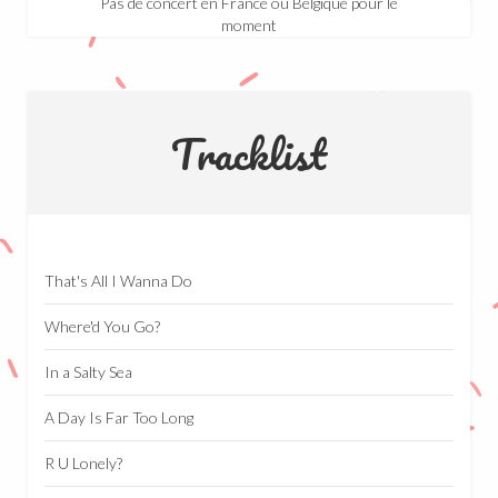
Pas de concert en France ou Belgique pour le
moment
Tracklist
That's All I Wanna Do
Where'd You Go?
In a Salty Sea
A Day Is Far Too Long
R U Lonely?