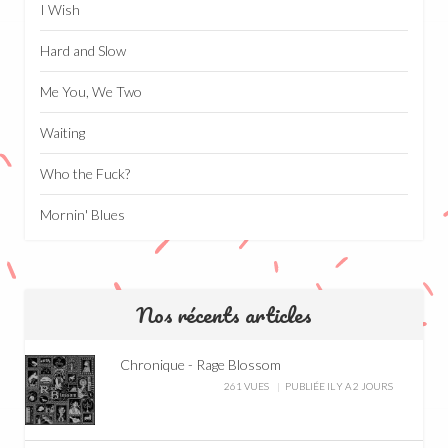
I Wish
Hard and Slow
Me You, We Two
Waiting
Who the Fuck?
Mornin' Blues
Nos récents articles
Chronique - Rage Blossom
261 VUES
PUBLIÉE IL Y A 2 JOURS