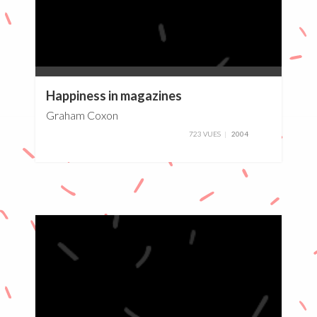
0%
Happiness in magazines
Graham Coxon
723 VUES
2004