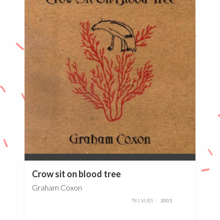
0%
Crow sit on blood tree
Graham Coxon
781 VUES
2001