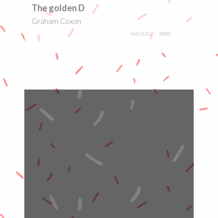
The golden D
Graham Coxon
460 VUES
2000