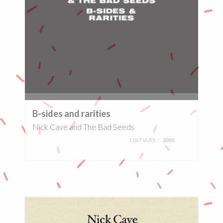
0%
B-sides and rarities
Nick Cave and The Bad Seeds
1 067 VUES
2005