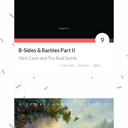
9
90%
B-Sides & Rarities Part II
Nick Cave and The Bad Seeds
1 393 VUES
DOUBLE
2021