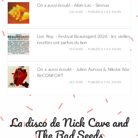
On a aussi écouté - Allah-Las – Sirenas
143 VUES
PUBLIÉE IL Y A 2 JOURS
Live Rep. - Festival Beauregard 2026 : les vieilles
recettes ont parfois du bon
154 VUES
PUBLIÉE IL Y A 3 JOURS
On a aussi écouté - Julien Auroux & Nikolai Ada-
RéCONFORT
362 VUES
PUBLIÉE IL Y A 6 JOURS
La disco de Nick Cave and
The Bad Seeds