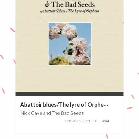
0%
A
battoir blues/The lyre of Orpheus
Nick Cave and The Bad Seeds
1 913 VUES
DOUBLE
2004