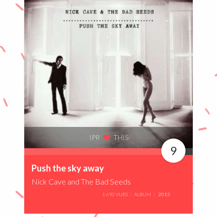
IPR
THIS
9
90%
Push the sky away
Nick Cave and The Bad Seeds
1 692 VUES
ALBUM
2013