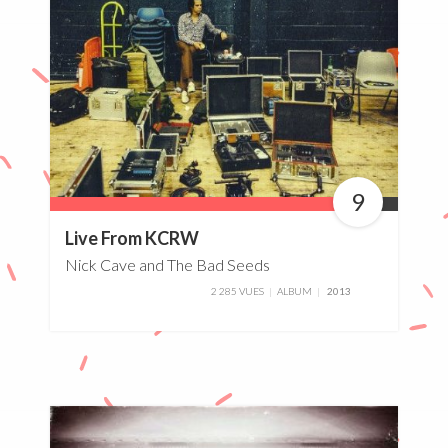
9
90%
Live From KCRW
Nick Cave and The Bad Seeds
2 285 VUES
ALBUM
2013