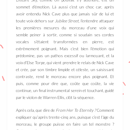
sommet d’émotion. Là aussi c’est un choc car, après
avoir entendu Nick Cave plus que jamais sûr de lui et
toute voix dehors sur
Jubilee Street,
l’entendre attaquer
les premières mesures du morceau d’une voix qui
semble peiner à sortir, comme si soudain ses cordes
vocales s’étaient transformées en pierre, est
extrêmement poignant. Mais c’est bien l’émotion qui
prédomine, pas un pathos excessif ou larmoyant, et la
voix d’Else Torpe, qui vient prendre le relais de Nick Cave
et crée, par son timbre limpide et céleste, un saisissant
contraste, rend le morceau encore plus poignant. Et
puis, comme pour dire que, coûte que coûte, la vie
continue, un final instrumental serein et touchant, guidé
par le violon de Warren Ellis, clôt la séquence.
Après cela, que dire de
From Her To Eternity ?
Comment
expliquer qu’après trente-cinq ans, puisque c’est l’âge du
morceau, le groupe puisse en faire un tel monstre ?