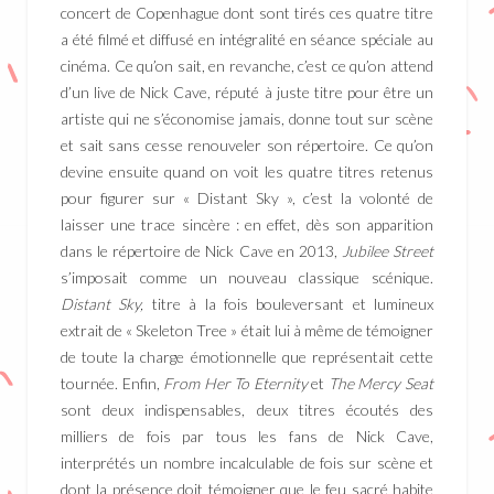
concert de Copenhague dont sont tirés ces quatre titre
a été filmé et diffusé en intégralité en séance spéciale au
cinéma. Ce qu’on sait, en revanche, c’est ce qu’on attend
d’un live de Nick Cave, réputé à juste titre pour être un
artiste qui ne s’économise jamais, donne tout sur scène
et sait sans cesse renouveler son répertoire. Ce qu’on
devine ensuite quand on voit les quatre titres retenus
pour figurer sur « Distant Sky », c’est la volonté de
laisser une trace sincère : en effet, dès son apparition
dans le répertoire de Nick Cave en 2013,
Jubilee Street
s’imposait comme un nouveau classique scénique.
Distant Sky,
titre à la fois bouleversant et lumineux
extrait de « Skeleton Tree » était lui à même de témoigner
de toute la charge émotionnelle que représentait cette
tournée. Enfin,
From Her To Eternity
et
The Mercy Seat
sont deux indispensables, deux titres écoutés des
milliers de fois par tous les fans de Nick Cave,
interprétés un nombre incalculable de fois sur scène et
dont la présence doit témoigner que le feu sacré habite