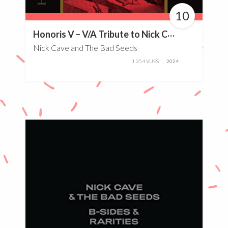
10
100%
H
onoris V – V/A Tribute to Nick Cave & The Bad Seeds
Nick Cave and The Bad Seeds
1 354 VUES
2024