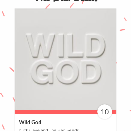
10
100%
Wild God
Nick Cave and The Bad Seeds