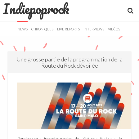
Indiepoprock
">
R
NEWS
CHRONIQUES
LIVE REPORTS
INTERVIEWS
VIDÉOS
Une grosse partie de la programmation de la
Route du Rock dévoilée
Rendez-vous incontournable de l’été des festivals, la