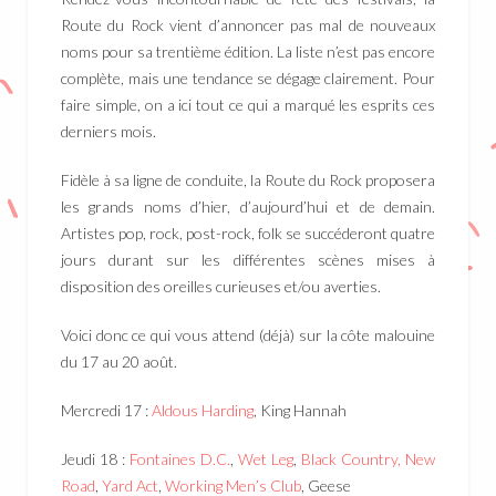
Route du Rock vient d’annoncer pas mal de nouveaux
noms pour sa trentième édition. La liste n’est pas encore
complète, mais une tendance se dégage clairement. Pour
faire simple, on a ici tout ce qui a marqué les esprits ces
derniers mois.
Fidèle à sa ligne de conduite, la Route du Rock proposera
les grands noms d’hier, d’aujourd’hui et de demain.
Artistes pop, rock, post-rock, folk se succéderont quatre
jours durant sur les différentes scènes mises à
disposition des oreilles curieuses et/ou averties.
Voici donc ce qui vous attend (déjà) sur la côte malouine
du 17 au 20 août.
Mercredi 17 :
Aldous Harding
, King Hannah
Jeudi 18 :
Fontaines D.C.
,
Wet Leg
,
Black Country, New
Road
,
Yard Act
,
Working Men’s Club
, Geese