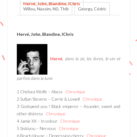
Hervé, John, Blandine, IChris
Willou, Nassim, N0, Thib
Georgy, Cédric
Hervé, John, Blandine, IChris
Hervé
,
dans la zic, les livres, le vin et
parfois dans la lune
1 Chelsea Wolfe – Abyss
Chronique
2 Sufjan Stevens – Carrie & Lowell
Chronique
3 Godspeed you ! Black emperor – Asunder, sweet and
other distress
Chronique
4 Jamie XX – In colour
Chronique
5 Siskiyou – Nervous
Chronique
6 Beach House – Depression cherry
Chronique