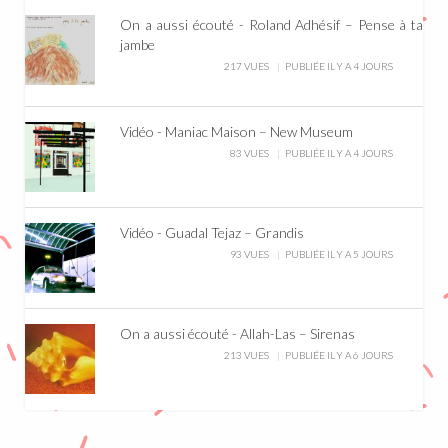
On a aussi écouté - Roland Adhésif – Pense à ta
jambe
217 VUES
PUBLIÉE IL Y A 4 JOURS
Vidéo - Maniac Maison – New Museum
83 VUES
PUBLIÉE IL Y A 4 JOURS
Vidéo - Guadal Tejaz – Grandis
93 VUES
PUBLIÉE IL Y A 5 JOURS
On a aussi écouté - Allah-Las – Sirenas
213 VUES
PUBLIÉE IL Y A 6 JOURS