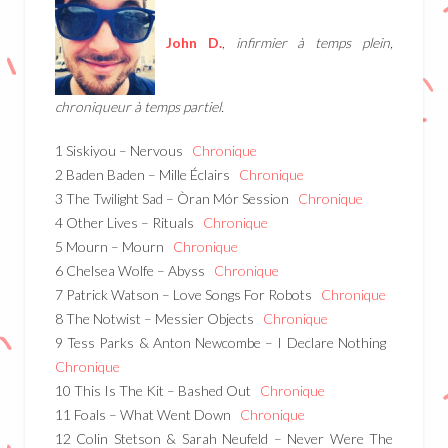
John D.
,
infirmier à temps plein,
chroniqueur à temps partiel.
1 Siskiyou – Nervous
Chronique
2 Baden Baden – Mille Éclairs
Chronique
3 The Twilight Sad – Òran Mór Session
Chronique
4 Other Lives – Rituals
Chronique
5 Mourn – Mourn
Chronique
6 Chelsea Wolfe – Abyss
Chronique
7 Patrick Watson – Love Songs For Robots
Chronique
8 The Notwist – Messier Objects
Chronique
9 Tess Parks & Anton Newcombe – I Declare Nothing
Chronique
10 This Is The Kit – Bashed Out
Chronique
11 Foals – What Went Down
Chronique
12 Colin Stetson & Sarah Neufeld – Never Were The