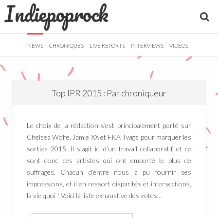
Indiepoprock
">
R
NEWS
CHRONIQUES
LIVE REPORTS
INTERVIEWS
VIDÉOS
Top IPR 2015 : Par chroniqueur
Le choix de la rédaction s’est principalement porté sur
Chelsea Wolfe, Jamie XX et FKA Twigs pour marquer les
sorties 2015. Il s’agit ici d’un travail collaboratif, et ce
sont donc ces artistes qui ont emporté le plus de
suffrages. Chacun d’entre nous a pu fournir ses
impressions, et il en ressort disparités et intersections,
la vie quoi ! Voici la liste exhaustive des votes…