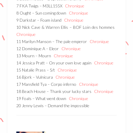
7 FKA Twigs – M3LL155X
Chronique
8 Ought – Sun coming down
Chronique
9 Darkstar – Foam island
Chronique
10 Nick Cave & Warren Ellis – BOF Loin des hommes
Chronique
11 Marilyn Manson – The pale emperor
Chronique
12 Dominique A – Eleor
Chronique
13 Mourn – Mourn
Chronique
14 Jessica Pratt – On your own love again
Chronique
15 Natalie Prass – S/t
Chronique
16 Bjork – Vulnicura
Chronique
17 Mansfield Tya – Corpo inferno
Chronique
18 Beach House – Thank your lucky stars
Chronique
19 Foals – What went down
Chronique
20 Jenny Lewis – Demand the impossible