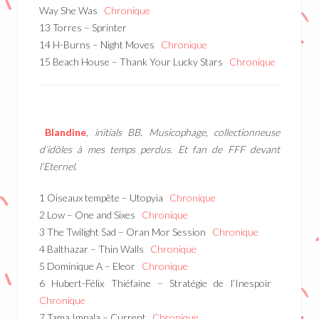
Way She Was
Chronique
13 Torres – Sprinter
14 H-Burns – Night Moves
Chronique
15 Beach House – Thank Your Lucky Stars
Chronique
Blandine
,
initials BB. Musicophage, collectionneuse
d’idôles à mes temps perdus. Et fan de FFF devant
l’Eternel.
1 Oiseaux tempête – Utopyia
Chronique
2 Low – One and Sixes
Chronique
3 The Twilight Sad – Oran Mor Session
Chronique
4 Balthazar – Thin Walls
Chronique
5 Dominique A – Eleor
Chronique
6 Hubert-Félix Thiéfaine – Stratégie de l’Inespoir
Chronique
7 Tama Impala – Current
Chronique